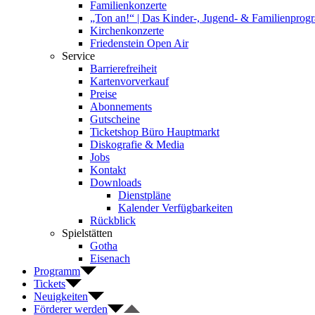
Familienkonzerte
„Ton an!“ | Das Kinder-, Jugend- & Familienpro
Kirchenkonzerte
Friedenstein Open Air
Service
Barrierefreiheit
Kartenvorverkauf
Preise
Abonnements
Gutscheine
Ticketshop Büro Hauptmarkt
Diskografie & Media
Jobs
Kontakt
Downloads
Dienstpläne
Kalender Verfügbarkeiten
Rückblick
Spielstätten
Gotha
Eisenach
Programm
Tickets
Neuigkeiten
Förderer werden