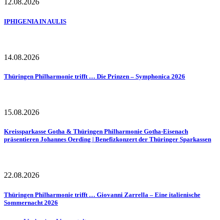
12.08.2026
IPHIGENIA IN AULIS
14.08.2026
Thüringen Philharmonie trifft … Die Prinzen – Symphonica 2026
15.08.2026
Kreissparkasse Gotha & Thüringen Philharmonie Gotha-Eisenach
präsentieren Johannes Oerding | Benefizkonzert der Thüringer Sparkassen
22.08.2026
Thüringen Philharmonie trifft … Giovanni Zarrella – Eine italienische
Sommernacht 2026