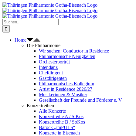
Zum
Inhalt
springen
Suche
nach:
Home
Die Philharmonie
Wir suchen: Conductor in Residence
Philharmonische Neuigkeiten
Orchesterporträt
Intendanz
Chefdirigent
Gastdirigenten
Philharmonisches Kollegium
Artist in Residence 2026/27
Musikerinnen & Musiker
Gesellschaft der Freunde und Förderer e. V.
Konzertreihen
Alle Konzerte
Konzertreihe A / SiKos
Konzertreihe B / SoKos
Barock „imPULS“
Konzerte in Eisenach