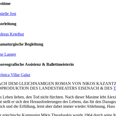
stüme
nielle Jost
orleitung
dreas Ketelhut
amaturgische Begleitung
ne Langer
oreografische Assistenz & Ballettmeisterin
rónica Villar Galaz
ACH DEM GLEICHNAMIGEN ROMAN VON NIKOS KAZANTZ
OPRODUKTION DES LANDESTHEATERS EISENACH & DES
s Leben lieben, den Tod nicht fürchten. Nach dieser Maxime lebt Alexi
t stellt er sich den Herausforderungen des Lebens, das für den Dazugez
ück und die Erfüllung, lernt aber dabei immer wieder Ablehnung, Hass 
r griechische Komponist Mikis Theodorakis wurde 1964 durch seine Mus