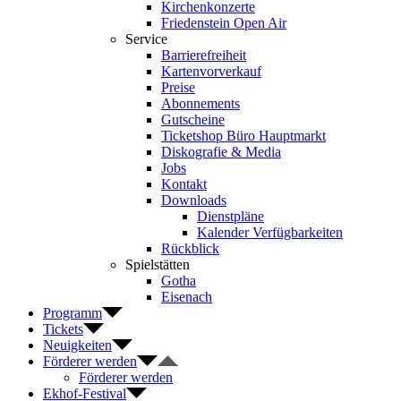
Kirchenkonzerte
Friedenstein Open Air
Service
Barrierefreiheit
Kartenvorverkauf
Preise
Abonnements
Gutscheine
Ticketshop Büro Hauptmarkt
Diskografie & Media
Jobs
Kontakt
Downloads
Dienstpläne
Kalender Verfügbarkeiten
Rückblick
Spielstätten
Gotha
Eisenach
Programm
Tickets
Neuigkeiten
Förderer werden
Förderer werden
Ekhof-Festival