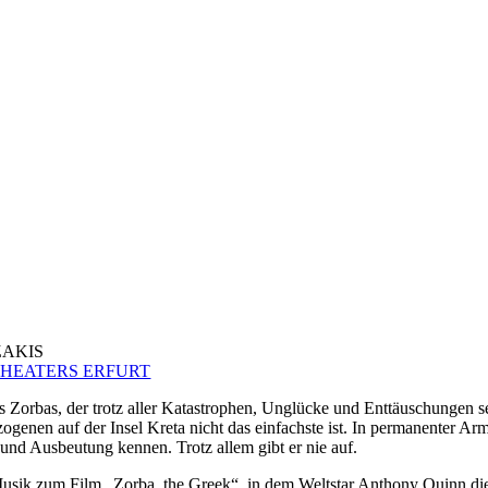
AKIS
THEATERS ERFURT
s Zorbas, der trotz aller Katastrophen, Unglücke und Enttäuschungen 
ogenen auf der Insel Kreta nicht das einfachste ist. In permanenter Ar
und Ausbeutung kennen. Trotz allem gibt er nie auf.
ik zum Film „Zorba, the Greek“, in dem Weltstar Anthony Quinn die Ti