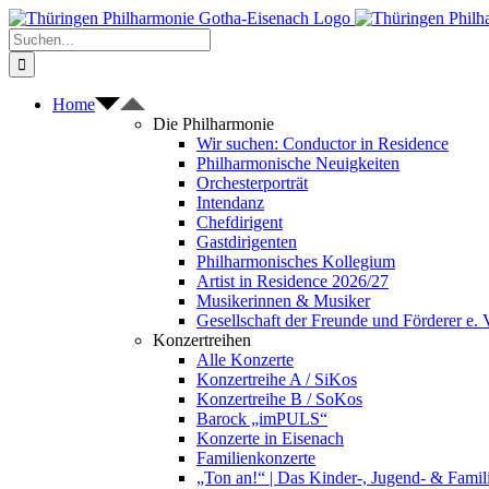
Zum
Inhalt
Suche
springen
nach:
Home
Die Philharmonie
Wir suchen: Conductor in Residence
Philharmonische Neuigkeiten
Orchesterporträt
Intendanz
Chefdirigent
Gastdirigenten
Philharmonisches Kollegium
Artist in Residence 2026/27
Musikerinnen & Musiker
Gesellschaft der Freunde und Förderer e. 
Konzertreihen
Alle Konzerte
Konzertreihe A / SiKos
Konzertreihe B / SoKos
Barock „imPULS“
Konzerte in Eisenach
Familienkonzerte
„Ton an!“ | Das Kinder-, Jugend- & Fami