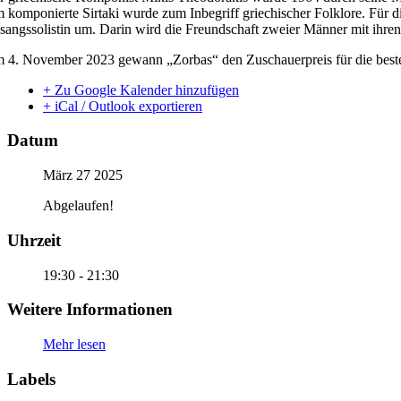
m komponierte Sirtaki wurde zum Inbegriff griechischer Folklore. Für d
sangssolistin um. Darin wird die Freundschaft zweier Männer mit ihre
 4. November 2023 gewann „Zorbas“ den Zuschauerpreis für die beste P
+ Zu Google Kalender hinzufügen
+ iCal / Outlook exportieren
Datum
März 27 2025
Abgelaufen!
Uhrzeit
19:30 - 21:30
Weitere Informationen
Mehr lesen
Labels