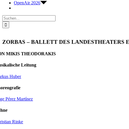
OpenAir 2026
Suche
nach:
ZORBAS – BALLETT DES LANDESTHEATERS 
ON MIKIS THEODORAKIS
sikalische Leitung
rkus Huber
oreografie
rge Pérez Martínez
hne
ristian Rinke