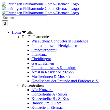
Zum
Inhalt
springen
Suche
nach:
Home
Die Philharmonie
Wir suchen: Conductor in Residence
Philharmonische Neuigkeiten
Orchesterporträt
Intendanz
Chefdirigent
Gastdirigenten
Philharmonisches Kollegium
Artist in Residence 2026/27
Musikerinnen & Musiker
Gesellschaft der Freunde und Förderer e. V.
Konzertreihen
Alle Konzerte
Konzertreihe A / SiKos
Konzertreihe B / SoKos
Barock „imPULS“
Konzerte in Eisenach