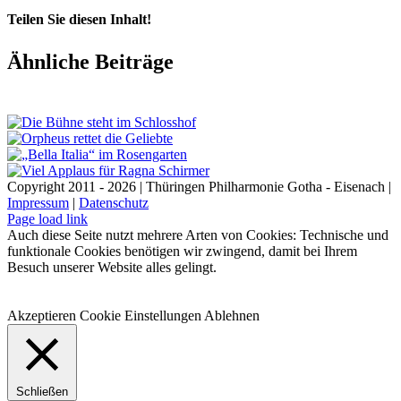
Teilen Sie diesen Inhalt!
Facebook
X
LinkedIn
E-
Ähnliche Beiträge
Mail
Copyright 2011 - 2026 | Thüringen Philharmonie Gotha - Eisenach |
Impressum
|
Datenschutz
Facebook
Instagram
WhatsApp
YouTube
E-
Telefon
Page load link
Mail
Auch diese Seite nutzt mehrere Arten von Cookies: Technische und
funktionale Cookies benötigen wir zwingend, damit bei Ihrem
Besuch unserer Website alles gelingt.
Akzeptieren
Cookie Einstellungen
Ablehnen
Schließen