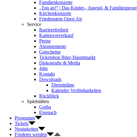
Familienkonzerte
„Ton an!“ | Das Kinder-, Jugend- & Familienpro
Kirchenkonzerte
Friedenstein Open Air
Service
Barrierefreiheit
Kartenvorverkauf
Preise
Abonnements
Gutscheine
Ticketshop Büro Hauptmarkt
Diskografie & Media
Jobs
Kontakt
Downloads
Dienstpläne
Kalender Verfügbarkeiten
Rückblick
Spielstätten
Gotha
Eisenach
Programm
Tickets
Neuigkeiten
Förderer werden