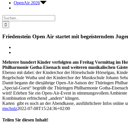
OpenAir 2026
Suche
nach:
Friedenstein Open Air startet mit begeisterndem Jug
Zeige
grösseres
Bild
Mehrere hundert Kinder verfolgten am Freitag Vormittag im Ho
Philharmonie Gotha-Eisenach und weiteren musikalischen Gäste
Ebenso mit dabei:
der Kinderchor der Hörselschule Hörselgau, Kinder
Regelschule Wutha und der Kinderchor der Musikschule Johann Seba
Damit begann die diesjährige Open-Air-Saison der Thüringen Philha
„Special-Guest“ begrüßt die Thüringen Philharmonie Gotha-Eisenac
wird! Erleben Sie ein Open-Air-Event in stimmungsvollem Ambiente 
Kombination erfrischend „anders“ klingen.
Karten gibt es noch an der Abendkasse, ausführlichere Infos online 
mschulz
2022-07-08T15:24:36+02:00
Teilen Sie diesen Inhalt!