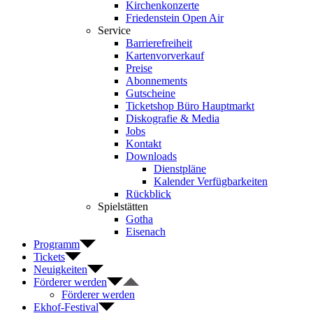
Kirchenkonzerte
Friedenstein Open Air
Service
Barrierefreiheit
Kartenvorverkauf
Preise
Abonnements
Gutscheine
Ticketshop Büro Hauptmarkt
Diskografie & Media
Jobs
Kontakt
Downloads
Dienstpläne
Kalender Verfügbarkeiten
Rückblick
Spielstätten
Gotha
Eisenach
Programm
Tickets
Neuigkeiten
Förderer werden
Förderer werden
Ekhof-Festival