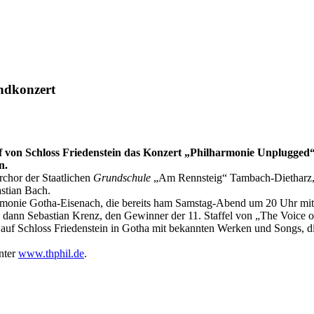
endkonzert
f von Schloss Friedenstein das Konzert „Philharmonie Unplugge
n.
chor der Staatlichen
Grundschule
„Am Rennsteig“ Tambach-Dietharz, d
stian Bach.
rmonie Gotha-Eisenach, die bereits ham Samstag-Abend um 20 Uhr mit
h dann
Sebastian Krenz
, den
Gewinner der 11. Staffel von „The Voice
auf Schloss Friedenstein in Gotha mit bekannten Werken und Songs, d
unter
www.thphil.de
.