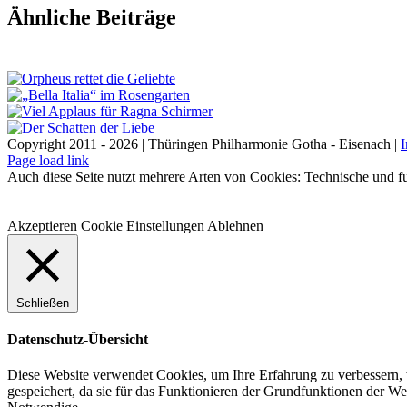
Facebook
X
LinkedIn
E-
Ähnliche Beiträge
Mail
Copyright 2011 - 2026 | Thüringen Philharmonie Gotha - Eisenach |
Facebook
Instagram
WhatsApp
YouTube
E-
Telefon
Page load link
Mail
Auch diese Seite nutzt mehrere Arten von Cookies: Technische und fu
Akzeptieren
Cookie Einstellungen
Ablehnen
Schließen
Datenschutz-Übersicht
Diese Website verwendet Cookies, um Ihre Erfahrung zu verbessern, 
gespeichert, da sie für das Funktionieren der Grundfunktionen der W