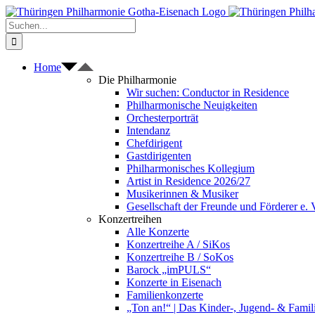
Zum
Inhalt
Suche
springen
nach:
Home
Die Philharmonie
Wir suchen: Conductor in Residence
Philharmonische Neuigkeiten
Orchesterporträt
Intendanz
Chefdirigent
Gastdirigenten
Philharmonisches Kollegium
Artist in Residence 2026/27
Musikerinnen & Musiker
Gesellschaft der Freunde und Förderer e. 
Konzertreihen
Alle Konzerte
Konzertreihe A / SiKos
Konzertreihe B / SoKos
Barock „imPULS“
Konzerte in Eisenach
Familienkonzerte
„Ton an!“ | Das Kinder-, Jugend- & Fami