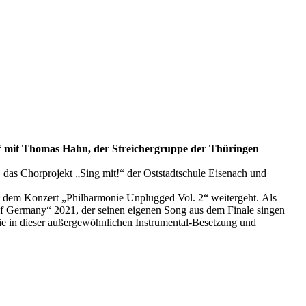
d“ mit Thomas Hahn, der Streichergruppe der Thüringen
as Chorprojekt „Sing mit!“ der Oststadtschule Eisenach und
 d
em Konzert „Philharmonie Unplugged Vol. 2“ weitergeht.
Als
 of Germany“ 2021
, der seinen eigenen Song aus dem Finale singen
ie in dieser außergewöhnlichen Instrumental-Besetzung und