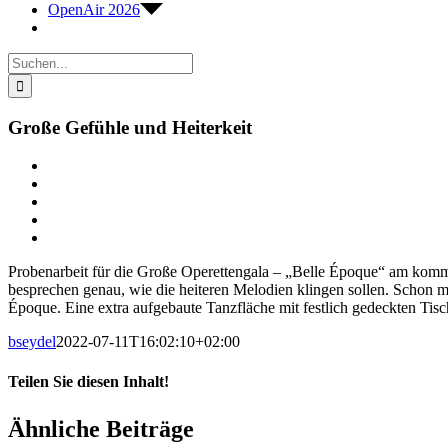
OpenAir 2026
Suche
nach:
Große Gefühle und Heiterkeit
Zeige
grösseres
Bild
Probenarbeit für die Große Operettengala – „Belle Époque“ am komm
besprechen genau, wie die heiteren Melodien klingen sollen. Schon 
Époque. Eine extra aufgebaute Tanzfläche mit festlich gedeckten Tisc
bseydel
2022-07-11T16:02:10+02:00
Teilen Sie diesen Inhalt!
Facebook
X
LinkedIn
E-
Ähnliche Beiträge
Mail