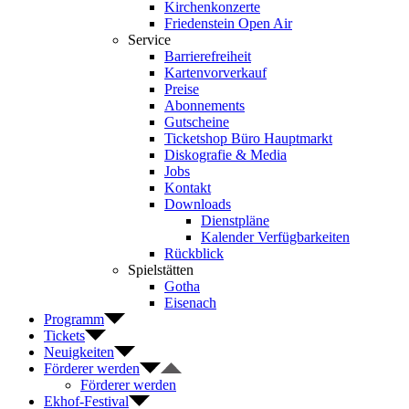
Kirchenkonzerte
Friedenstein Open Air
Service
Barrierefreiheit
Kartenvorverkauf
Preise
Abonnements
Gutscheine
Ticketshop Büro Hauptmarkt
Diskografie & Media
Jobs
Kontakt
Downloads
Dienstpläne
Kalender Verfügbarkeiten
Rückblick
Spielstätten
Gotha
Eisenach
Programm
Tickets
Neuigkeiten
Förderer werden
Förderer werden
Ekhof-Festival