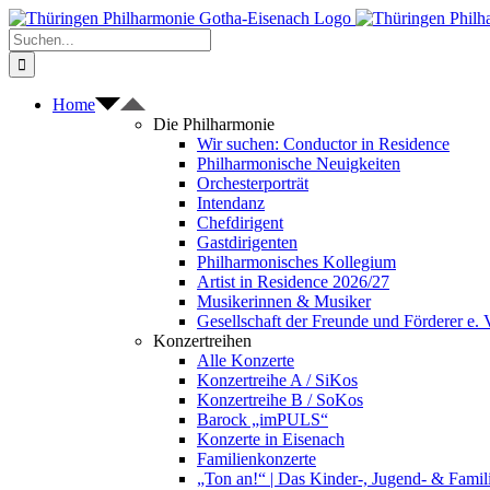
Zum
Inhalt
Suche
springen
nach:
Home
Die Philharmonie
Wir suchen: Conductor in Residence
Philharmonische Neuigkeiten
Orchesterporträt
Intendanz
Chefdirigent
Gastdirigenten
Philharmonisches Kollegium
Artist in Residence 2026/27
Musikerinnen & Musiker
Gesellschaft der Freunde und Förderer e. 
Konzertreihen
Alle Konzerte
Konzertreihe A / SiKos
Konzertreihe B / SoKos
Barock „imPULS“
Konzerte in Eisenach
Familienkonzerte
„Ton an!“ | Das Kinder-, Jugend- & Fami