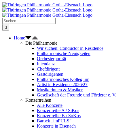
Zum
Inhalt
springen
Suche
nach:
Home
Die Philharmonie
Wir suchen: Conductor in Residence
Philharmonische Neuigkeiten
Orchesterporträt
Intendanz
Chefdirigent
Gastdirigenten
Philharmonisches Kollegium
Artist in Residence 2026/27
Musikerinnen & Musiker
Gesellschaft der Freunde und Förderer e. V.
Konzertreihen
Alle Konzerte
Konzertreihe A / SiKos
Konzertreihe B / SoKos
Barock „imPULS“
Konzerte in Eisenach