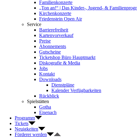
Familienkonzerte
„Ton an!“ | Das Kinder-, Jugend- & Familienpro
Kirchenkonzerte
Friedenstein Open Air
Service
Barrierefreiheit
Kartenvorverkauf
Preise
Abonnements
Gutscheine
Ticketshop Büro Hauptmarkt
Diskografie & Media
Jobs
Kontakt
Downloads
Dienstpläne
Kalender Verfügbarkeiten
Rückblick
Spielstätten
Gotha
Eisenach
Programm
Tickets
Neuigkeiten
Förderer werden