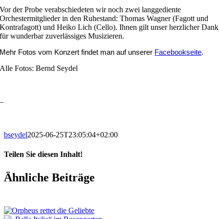
Vor der Probe verabschiedeten wir noch zwei langgediente
Orchestermitglieder in den Ruhestand: Thomas Wagner (Fagott und
Kontrafagott) und Heiko Lich (Cello). Ihnen gilt unser herzlicher Dank
für wunderbar zuverlässiges Musizieren.
Mehr Fotos vom Konzert findet man auf unserer
Facebookseite
.
Alle Fotos: Bernd Seydel
–
bseydel
2025-06-25T23:05:04+02:00
Teilen Sie diesen Inhalt!
Facebook
X
LinkedIn
E-
Ähnliche Beiträge
Mail