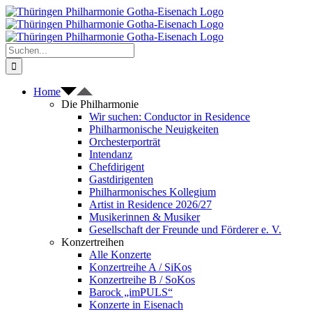
Zum
Inhalt
springen
Suche
nach:
Home
Die Philharmonie
Wir suchen: Conductor in Residence
Philharmonische Neuigkeiten
Orchesterporträt
Intendanz
Chefdirigent
Gastdirigenten
Philharmonisches Kollegium
Artist in Residence 2026/27
Musikerinnen & Musiker
Gesellschaft der Freunde und Förderer e. V.
Konzertreihen
Alle Konzerte
Konzertreihe A / SiKos
Konzertreihe B / SoKos
Barock „imPULS“
Konzerte in Eisenach