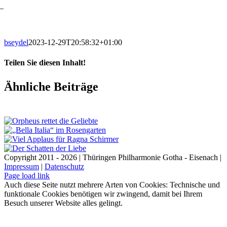
–
bseydel
2023-12-29T20:58:32+01:00
Teilen Sie diesen Inhalt!
Facebook
X
LinkedIn
E-
Ähnliche Beiträge
Mail
Copyright 2011 - 2026 | Thüringen Philharmonie Gotha - Eisenach |
Impressum
|
Datenschutz
Facebook
Instagram
WhatsApp
YouTube
E-
Telefon
Page load link
Mail
Auch diese Seite nutzt mehrere Arten von Cookies: Technische und
funktionale Cookies benötigen wir zwingend, damit bei Ihrem
Besuch unserer Website alles gelingt.