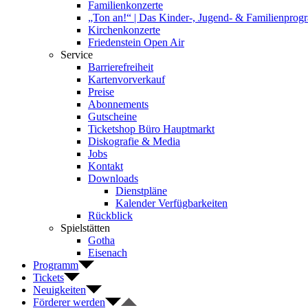
Familienkonzerte
„Ton an!“ | Das Kinder-, Jugend- & Familienpro
Kirchenkonzerte
Friedenstein Open Air
Service
Barrierefreiheit
Kartenvorverkauf
Preise
Abonnements
Gutscheine
Ticketshop Büro Hauptmarkt
Diskografie & Media
Jobs
Kontakt
Downloads
Dienstpläne
Kalender Verfügbarkeiten
Rückblick
Spielstätten
Gotha
Eisenach
Programm
Tickets
Neuigkeiten
Förderer werden