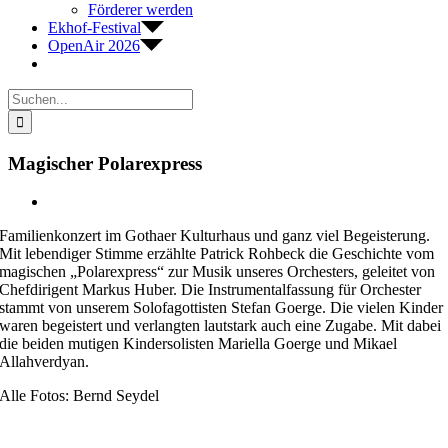
Förderer werden
Ekhof-Festival
OpenAir 2026
Suche
nach:
Magischer Polarexpress
Zeige
grösseres
Familienkonzert im Gothaer Kulturhaus und ganz viel Begeisterung.
Bild
Mit lebendiger Stimme erzählte Patrick Rohbeck die Geschichte vom
magischen „Polarexpress“ zur Musik unseres Orchesters, geleitet von
Chefdirigent Markus Huber. Die Instrumentalfassung für Orchester
stammt von unserem Solofagottisten Stefan Goerge. Die vielen Kinder
waren begeistert und verlangten lautstark auch eine Zugabe. Mit dabei
die beiden mutigen Kindersolisten Mariella Goerge und Mikael
Allahverdyan.
Alle Fotos: Bernd Seydel