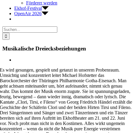
Förderer werden
Ekhof-Festival
OpenAir 2026
Suche
nach:
Musikalische Dreiecksbeziehungen
Zeige
grösseres
Es wird gesungen, gespielt und getanzt in unserem Probenraum.
Bild
Umsichtig und konzentriert leitet Michael Hofstetter das
Barockorchester der Thüringen Philharmonie Gotha-Eisenach. Man
geht achtsam miteinander um, hört aufeinander, nimmt sich genau
wahr. Das kommt der Musik enorm zugute. Sie ist spannungsgeladen,
feurig, bewegend – dann wieder innig, dramatisch oder lyrisch. Die
Kantate „Clori, Tirsi, e Fileno“ von Georg Friedrich Händel erzählt die
Geschichte der Schäferin Clori und der beiden Hirten Tirsi und Fileno.
Drei Sängerinnen und Sänger und zwei Tänzerinnen und ein Tänzer
bereiten sich auf ihren Auftritt im Ekhoftheater am 21. und 22. Juni
vor. Noch probt man nicht in den Kostümen. Alles wirkt ungemein
konzentriert – wenn da nicht die Musik pure Energie verströmen