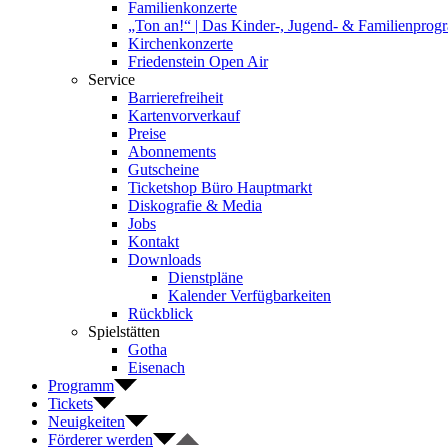
Familienkonzerte
„Ton an!“ | Das Kinder-, Jugend- & Familienpro
Kirchenkonzerte
Friedenstein Open Air
Service
Barrierefreiheit
Kartenvorverkauf
Preise
Abonnements
Gutscheine
Ticketshop Büro Hauptmarkt
Diskografie & Media
Jobs
Kontakt
Downloads
Dienstpläne
Kalender Verfügbarkeiten
Rückblick
Spielstätten
Gotha
Eisenach
Programm
Tickets
Neuigkeiten
Förderer werden