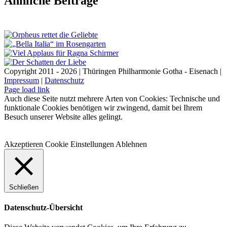
Ähnliche Beiträge
Mail
Copyright 2011 - 2026 | Thüringen Philharmonie Gotha - Eisenach |
Impressum
|
Datenschutz
Facebook
Instagram
WhatsApp
YouTube
E-
Telefon
Page load link
Mail
Auch diese Seite nutzt mehrere Arten von Cookies: Technische und
funktionale Cookies benötigen wir zwingend, damit bei Ihrem
Besuch unserer Website alles gelingt.
Akzeptieren
Cookie Einstellungen
Ablehnen
Schließen
Datenschutz-Übersicht