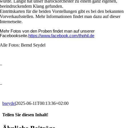
würde. Längst hat unser Barockorchester zu einem ganz eigenen,
beeindruckendem Klang gefunden.
Eintrittskarten für die beiden Vorstellungen gibt es bei den bekannten
Vorverkaufsstellen. Mehr Informationen findet man dazu auf dieser
Internetseite.
Mehr Fotos von den Proben findet man auf unserer
Facebookseite.
https://www.facebook.com/thphil.de
Alle Fotos: Bernd Seydel
–
–
bseydel
2025-06-11T00:13:36+02:00
Teilen Sie diesen Inhalt!
Facebook
X
LinkedIn
E-