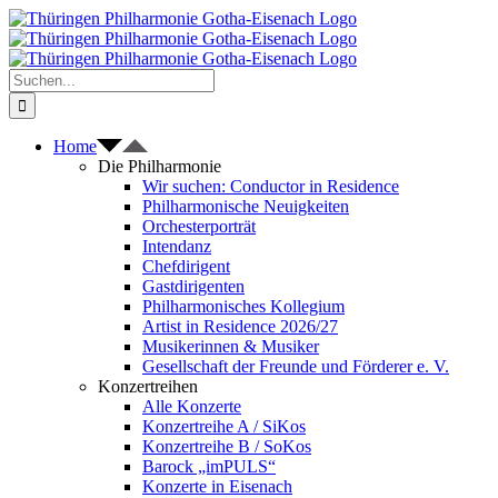
Zum
Inhalt
springen
Suche
nach:
Home
Die Philharmonie
Wir suchen: Conductor in Residence
Philharmonische Neuigkeiten
Orchesterporträt
Intendanz
Chefdirigent
Gastdirigenten
Philharmonisches Kollegium
Artist in Residence 2026/27
Musikerinnen & Musiker
Gesellschaft der Freunde und Förderer e. V.
Konzertreihen
Alle Konzerte
Konzertreihe A / SiKos
Konzertreihe B / SoKos
Barock „imPULS“
Konzerte in Eisenach