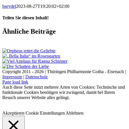
bseydel
2023-08-27T19:20:02+02:00
Teilen Sie diesen Inhalt!
Facebook
X
LinkedIn
E-
Ähnliche Beiträge
Mail
Copyright 2011 - 2026 | Thüringen Philharmonie Gotha - Eisenach |
Impressum
|
Datenschutz
Facebook
Instagram
WhatsApp
YouTube
E-
Telefon
Page load link
Mail
Auch diese Seite nutzt mehrere Arten von Cookies: Technische und
funktionale Cookies benötigen wir zwingend, damit bei Ihrem
Besuch unserer Website alles gelingt.
Akzeptieren
Cookie Einstellungen
Ablehnen