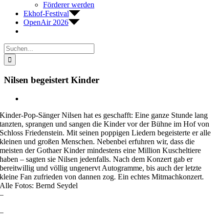
Förderer werden
Ekhof-Festival
OpenAir 2026
Suche
nach:
Nilsen begeistert Kinder
Zeige
grösseres
Kinder-Pop-Sänger Nilsen hat es geschafft: Eine ganze Stunde lang
Bild
tanzten, sprangen und sangen die Kinder vor der Bühne im Hof von
Schloss Friedenstein. Mit seinen poppigen Liedern begeisterte er alle
kleinen und großen Menschen. Nebenbei erfuhren wir, dass die
meisten der Gothaer Kinder mindestens eine Million Kuscheltiere
haben – sagten sie Nilsen jedenfalls. Nach dem Konzert gab er
bereitwillig und völlig ungenervt Autogramme, bis auch der letzte
kleine Fan zufrieden von dannen zog. Ein echtes Mitmachkonzert.
Alle Fotos: Bernd Seydel
–
–