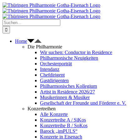
Zum
Inhalt
springen
Suche
nach:
Home
Die Philharmonie
Wir suchen: Conductor in Residence
Philharmonische Neuigkeiten
Orchesterporträt
Intendanz
Chefdirigent
Gastdirigenten
Philharmonisches Kollegium
Artist in Residence 2026/27
Musikerinnen & Musiker
Gesellschaft der Freunde und Förderer e. V.
Konzertreihen
Alle Konzerte
Konzertreihe A / SiKos
Konzertreihe B / SoKos
Barock „imPULS“
Konzerte in Eisenach