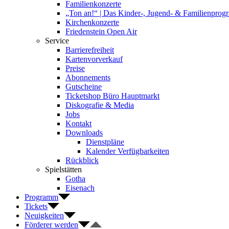
Familienkonzerte
„Ton an!“ | Das Kinder-, Jugend- & Familienpro
Kirchenkonzerte
Friedenstein Open Air
Service
Barrierefreiheit
Kartenvorverkauf
Preise
Abonnements
Gutscheine
Ticketshop Büro Hauptmarkt
Diskografie & Media
Jobs
Kontakt
Downloads
Dienstpläne
Kalender Verfügbarkeiten
Rückblick
Spielstätten
Gotha
Eisenach
Programm
Tickets
Neuigkeiten
Förderer werden