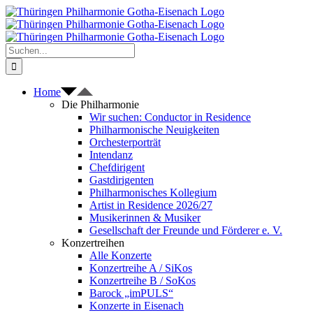
Zum
Inhalt
springen
Suche
nach:
Home
Die Philharmonie
Wir suchen: Conductor in Residence
Philharmonische Neuigkeiten
Orchesterporträt
Intendanz
Chefdirigent
Gastdirigenten
Philharmonisches Kollegium
Artist in Residence 2026/27
Musikerinnen & Musiker
Gesellschaft der Freunde und Förderer e. V.
Konzertreihen
Alle Konzerte
Konzertreihe A / SiKos
Konzertreihe B / SoKos
Barock „imPULS“
Konzerte in Eisenach