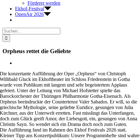
Förderer werden
Ekhof-Festival
OpenAir 2026
Suche
nach:
Orpheus rettet die Geliebte
Zeige
grösseres
Die konzertante Aufführung der Oper „Orpheus“ von Christoph
Bild
Willibald Gluck im Ekhoftheater im Schloss Friedenstein in Gotha
wurde vom Publikum mit langem und sehr begeistertem Applaus
gefeiert. Unter der Leitung von Michael Hofstetter spielte das
Barockorchester der Thüringen Philharmonie Gotha-Eisenach. Als
Orpheus beeindruckte der Countertenor Valer Sabados. Er will, so die
griechische Mythologie, seine geliebte Euridice, gesungen von Julia
Kirchner, aus der Unterwelt erretten. Fast misslingt das Unterfangen,
doch zum Glück greift Amor, der Liebesgott, ein, gesungen von Anna
Christin Sayn. So wendet sich ein Drama doch noch zum Guten.
Die Aufführung fand im Rahmen des Ekhof Festivals 2026 statt.
Kleiner Tipp ans Konzertpublikum: Unsere Programmhefte sind wahre