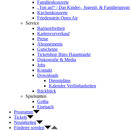
Familienkonzerte
„Ton an!“ | Das Kinder-, Jugend- & Familienpro
Kirchenkonzerte
Friedenstein Open Air
Service
Barrierefreiheit
Kartenvorverkauf
Preise
Abonnements
Gutscheine
Ticketshop Büro Hauptmarkt
Diskografie & Media
Jobs
Kontakt
Downloads
Dienstpläne
Kalender Verfügbarkeiten
Rückblick
Spielstätten
Gotha
Eisenach
Programm
Tickets
Neuigkeiten
Förderer werden