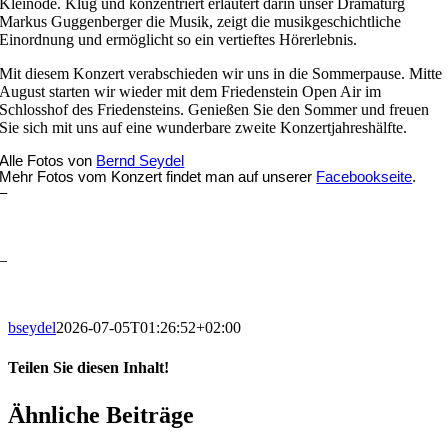
Kleinode. Klug und konzentriert erläutert darin unser Dramaturg
Markus Guggenberger die Musik, zeigt die musikgeschichtliche
Einordnung und ermöglicht so ein vertieftes Hörerlebnis.
Mit diesem Konzert verabschieden wir uns in die Sommerpause. Mitte
August starten wir wieder mit dem Friedenstein Open Air im
Schlosshof des Friedensteins. Genießen Sie den Sommer und freuen
Sie sich mit uns auf eine wunderbare zweite Konzertjahreshälfte.
Alle Fotos von
Bernd Seydel
Mehr Fotos vom Konzert findet man auf unserer
Facebookseite
.
–
–
bseydel
2026-07-05T01:26:52+02:00
Teilen Sie diesen Inhalt!
Facebook
X
LinkedIn
E-
Ähnliche Beiträge
Mail