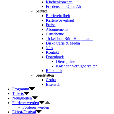
Kirchenkonzerte
Friedenstein Open Air
Service
Barrierefreiheit
Kartenvorverkauf
Preise
Abonnements
Gutscheine
Ticketshop Büro Hauptmarkt
Diskografie & Media
Jobs
Kontakt
Downloads
Dienstpläne
Kalender Verfügbarkeiten
Rückblick
Spielstätten
Gotha
Eisenach
Programm
Tickets
Neuigkeiten
Förderer werden
Förderer werden
Ekhof-Festival