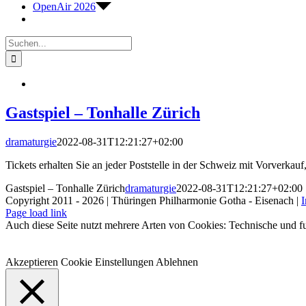
OpenAir 2026
Suche
nach:
Gastspiel – Tonhalle Zürich
dramaturgie
2022-08-31T12:21:27+02:00
Tickets erhalten Sie an jeder Poststelle in der Schweiz mit Vorverka
Gastspiel – Tonhalle Zürich
dramaturgie
2022-08-31T12:21:27+02:00
Copyright 2011 - 2026 | Thüringen Philharmonie Gotha - Eisenach |
Facebook
Instagram
WhatsApp
YouTube
E-
Telefon
Page load link
Mail
Auch diese Seite nutzt mehrere Arten von Cookies: Technische und fu
Akzeptieren
Cookie Einstellungen
Ablehnen