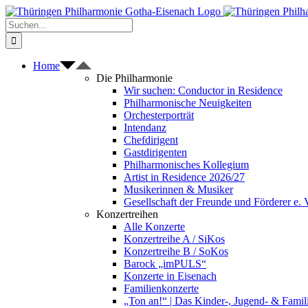
Zum
Inhalt
Suche
springen
nach:
Home
Die Philharmonie
Wir suchen: Conductor in Residence
Philharmonische Neuigkeiten
Orchesterporträt
Intendanz
Chefdirigent
Gastdirigenten
Philharmonisches Kollegium
Artist in Residence 2026/27
Musikerinnen & Musiker
Gesellschaft der Freunde und Förderer e. 
Konzertreihen
Alle Konzerte
Konzertreihe A / SiKos
Konzertreihe B / SoKos
Barock „imPULS“
Konzerte in Eisenach
Familienkonzerte
„Ton an!“ | Das Kinder-, Jugend- & Fami