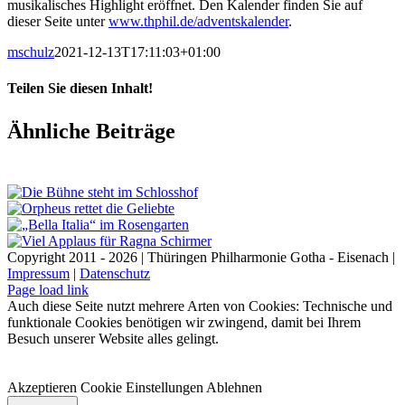
musikalisches Highlight eröffnet. Den Kalender finden Sie auf
dieser Seite unter
www.thphil.de/adventskalender
.
mschulz
2021-12-13T17:11:03+01:00
Teilen Sie diesen Inhalt!
Facebook
X
LinkedIn
E-
Ähnliche Beiträge
Mail
Copyright 2011 - 2026 | Thüringen Philharmonie Gotha - Eisenach |
Impressum
|
Datenschutz
Facebook
Instagram
WhatsApp
YouTube
E-
Telefon
Page load link
Mail
Auch diese Seite nutzt mehrere Arten von Cookies: Technische und
funktionale Cookies benötigen wir zwingend, damit bei Ihrem
Besuch unserer Website alles gelingt.
Akzeptieren
Cookie Einstellungen
Ablehnen