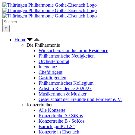
Zum
Inhalt
springen
Suche
nach:
Home
Die Philharmonie
Wir suchen: Conductor in Residence
Philharmonische Neuigkeiten
Orchesterporträt
Intendanz
Chefdirigent
Gastdirigenten
Philharmonisches Kollegium
Artist in Residence 2026/27
Musikerinnen & Musiker
Gesellschaft der Freunde und Förderer e. V.
Konzertreihen
Alle Konzerte
Konzertreihe A / SiKos
Konzertreihe B / SoKos
Barock „imPULS“
Konzerte in Eisenach