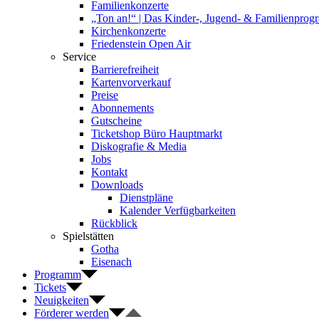
Familienkonzerte
„Ton an!“ | Das Kinder-, Jugend- & Familienpro
Kirchenkonzerte
Friedenstein Open Air
Service
Barrierefreiheit
Kartenvorverkauf
Preise
Abonnements
Gutscheine
Ticketshop Büro Hauptmarkt
Diskografie & Media
Jobs
Kontakt
Downloads
Dienstpläne
Kalender Verfügbarkeiten
Rückblick
Spielstätten
Gotha
Eisenach
Programm
Tickets
Neuigkeiten
Förderer werden