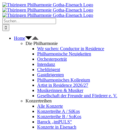
Zum
Inhalt
springen
Suche
nach:
Home
Die Philharmonie
Wir suchen: Conductor in Residence
Philharmonische Neuigkeiten
Orchesterporträt
Intendanz
Chefdirigent
Gastdirigenten
Philharmonisches Kollegium
Artist in Residence 2026/27
Musikerinnen & Musiker
Gesellschaft der Freunde und Förderer e. V.
Konzertreihen
Alle Konzerte
Konzertreihe A / SiKos
Konzertreihe B / SoKos
Barock „imPULS“
Konzerte in Eisenach