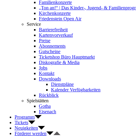
Familienkonzerte
„Ton an!“ | Das Kinder-, Jugend- & Familienpro
Kirchenkonzerte
Friedenstein Open Air
Service
Barrierefreiheit
Kartenvorverkauf
Preise
Abonnements
Gutscheine
Ticketshop Büro Hauptmarkt
Diskografie & Media
Jobs
Kontakt
Downloads
Dienstpläne
Kalender Verfügbarkeiten
Rückblick
Spielstätten
Gotha
Eisenach
Programm
Tickets
Neuigkeiten
Förderer werden