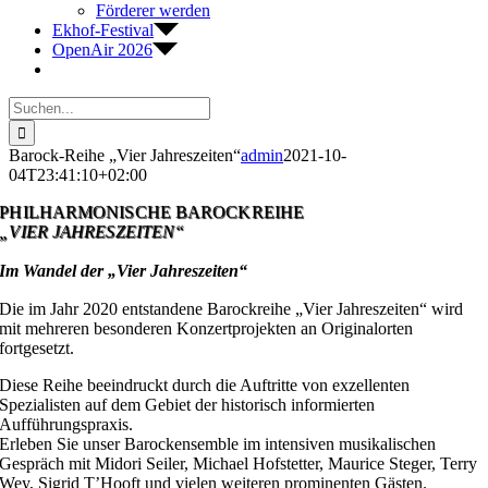
Förderer werden
Ekhof-Festival
OpenAir 2026
Suche
nach:
Barock-Reihe „Vier Jahreszeiten“
admin
2021-10-
04T23:41:10+02:00
PHILHARMONISCHE BAROCKREIHE
„VIER JAHRESZEITEN“
Im Wandel der „Vier Jahreszeiten“
Die im Jahr 2020 entstandene Barockreihe „Vier Jahreszeiten“ wird
mit mehreren besonderen Konzertprojekten an Originalorten
fortgesetzt.
Diese Reihe beeindruckt durch die Auftritte von exzellenten
Spezialisten auf dem Gebiet der historisch informierten
Aufführungspraxis.
Erleben Sie unser Barockensemble im intensiven musikalischen
Gespräch mit Midori Seiler, Michael Hofstetter, Maurice Steger, Terry
Wey, Sigrid T’Hooft und vielen weiteren prominenten Gästen.