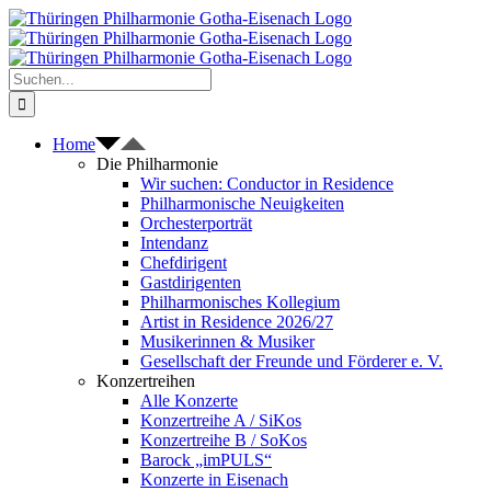
Zum
Inhalt
springen
Suche
nach:
Home
Die Philharmonie
Wir suchen: Conductor in Residence
Philharmonische Neuigkeiten
Orchesterporträt
Intendanz
Chefdirigent
Gastdirigenten
Philharmonisches Kollegium
Artist in Residence 2026/27
Musikerinnen & Musiker
Gesellschaft der Freunde und Förderer e. V.
Konzertreihen
Alle Konzerte
Konzertreihe A / SiKos
Konzertreihe B / SoKos
Barock „imPULS“
Konzerte in Eisenach