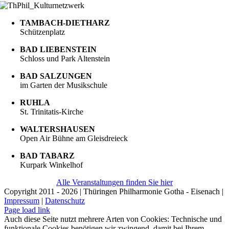
TAMBACH-DIETHARZ
Schützenplatz
BAD LIEBENSTEIN
Schloss und Park Altenstein
BAD SALZUNGEN
im Garten der Musikschule
RUHLA
St. Trinitatis-Kirche
WALTERSHAUSEN
Open Air Bühne am Gleisdreieck
BAD TABARZ
Kurpark Winkelhof
Alle Veranstaltungen finden Sie hier
Copyright 2011 - 2026 | Thüringen Philharmonie Gotha - Eisenach |
Impressum
|
Datenschutz
Facebook
Instagram
WhatsApp
YouTube
E-
Telefon
Page load link
Mail
Auch diese Seite nutzt mehrere Arten von Cookies: Technische und
funktionale Cookies benötigen wir zwingend, damit bei Ihrem