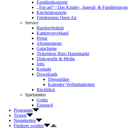
Familienkonzerte
„Ton an!“ | Das Kinder-, Jugend- & Familienpro
Kirchenkonzerte
Friedenstein Open Air
Service
Barrierefreiheit
Kartenvorverkauf
Preise
Abonnements
Gutscheine
Ticketshop Büro Hauptmarkt
Diskografie & Media
Jobs
Kontakt
Downloads
Dienstpläne
Kalender Verfügbarkeiten
Rückblick
Spielstätten
Gotha
Eisenach
Programm
Tickets
Neuigkeiten
Förderer werden