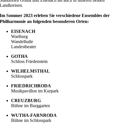
Standorten Gotha und Eisenach als auch in unseren beiden
Landkreisen.
Im Sommer 2023 erleben Sie verschiedene Ensembles der
Philharmonie an folgenden besonderen Orten:
EISENACH
Wartburg
Wandelhalle
Landestheater
GOTHA
Schloss Friedenstein
WILHELMSTHAL
Schlosspark
FRIEDRICHRODA
Musikpavillon im Kurpark
CREUZBURG
Bühne im Burggarten
WUTHA-FARNRODA
Bühne im Schlosspark