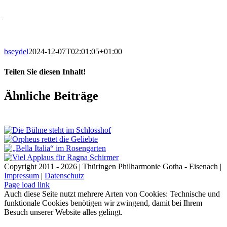
–
bseydel
2024-12-07T02:01:05+01:00
Teilen Sie diesen Inhalt!
Facebook
X
LinkedIn
E-
Ähnliche Beiträge
Mail
Copyright 2011 - 2026 | Thüringen Philharmonie Gotha - Eisenach |
Impressum
|
Datenschutz
Facebook
Instagram
WhatsApp
YouTube
E-
Telefon
Page load link
Mail
Auch diese Seite nutzt mehrere Arten von Cookies: Technische und
funktionale Cookies benötigen wir zwingend, damit bei Ihrem
Besuch unserer Website alles gelingt.