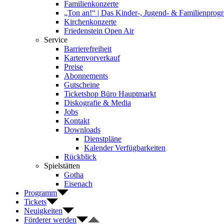
Familienkonzerte
„Ton an!“ | Das Kinder-, Jugend- & Familienpro
Kirchenkonzerte
Friedenstein Open Air
Service
Barrierefreiheit
Kartenvorverkauf
Preise
Abonnements
Gutscheine
Ticketshop Büro Hauptmarkt
Diskografie & Media
Jobs
Kontakt
Downloads
Dienstpläne
Kalender Verfügbarkeiten
Rückblick
Spielstätten
Gotha
Eisenach
Programm
Tickets
Neuigkeiten
Förderer werden