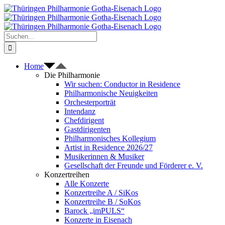
Zum
Inhalt
springen
Suche
nach:
Home
Die Philharmonie
Wir suchen: Conductor in Residence
Philharmonische Neuigkeiten
Orchesterporträt
Intendanz
Chefdirigent
Gastdirigenten
Philharmonisches Kollegium
Artist in Residence 2026/27
Musikerinnen & Musiker
Gesellschaft der Freunde und Förderer e. V.
Konzertreihen
Alle Konzerte
Konzertreihe A / SiKos
Konzertreihe B / SoKos
Barock „imPULS“
Konzerte in Eisenach