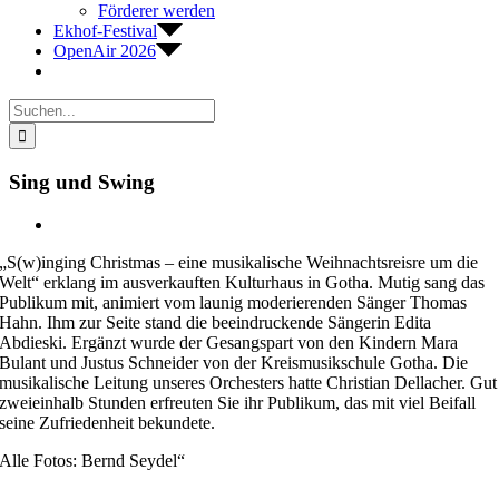
Förderer werden
Ekhof-Festival
OpenAir 2026
Suche
nach:
Sing und Swing
Zeige
grösseres
„S(w)inging Christmas – eine musikalische Weihnachtsreisre um die
Bild
Welt“ erklang im ausverkauften Kulturhaus in Gotha. Mutig sang das
Publikum mit, animiert vom launig moderierenden Sänger Thomas
Hahn. Ihm zur Seite stand die beeindruckende Sängerin Edita
Abdieski. Ergänzt wurde der Gesangspart von den Kindern Mara
Bulant und Justus Schneider von der Kreismusikschule Gotha. Die
musikalische Leitung unseres Orchesters hatte Christian Dellacher. Gut
zweieinhalb Stunden erfreuten Sie ihr Publikum, das mit viel Beifall
seine Zufriedenheit bekundete.
Alle Fotos: Bernd Seydel“