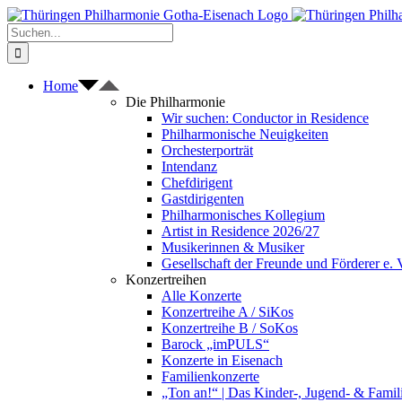
Zum
Inhalt
Suche
springen
nach:
Home
Die Philharmonie
Wir suchen: Conductor in Residence
Philharmonische Neuigkeiten
Orchesterporträt
Intendanz
Chefdirigent
Gastdirigenten
Philharmonisches Kollegium
Artist in Residence 2026/27
Musikerinnen & Musiker
Gesellschaft der Freunde und Förderer e. 
Konzertreihen
Alle Konzerte
Konzertreihe A / SiKos
Konzertreihe B / SoKos
Barock „imPULS“
Konzerte in Eisenach
Familienkonzerte
„Ton an!“ | Das Kinder-, Jugend- & Fami