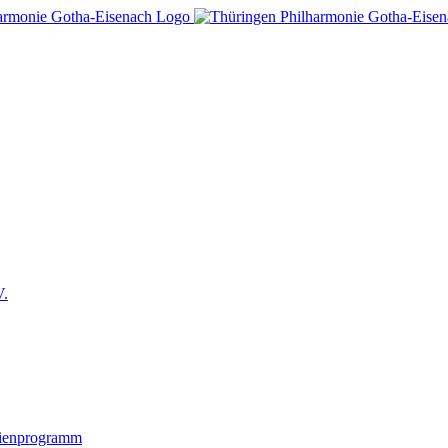
V.
lienprogramm