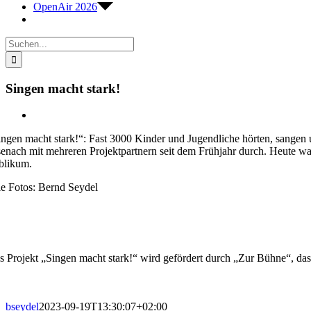
OpenAir 2026
Suche
nach:
Singen macht stark!
Zeige
grösseres
ingen macht stark!“: Fast 3000 Kinder und Jugendliche hörten, sangen 
Bild
senach mit mehreren Projektpartnern seit dem Frühjahr durch. Heute wa
blikum.
le Fotos: Bernd Seydel
s Projekt „Singen macht stark!“ wird gefördert durch „Zur Bühne“, 
bseydel
2023-09-19T13:30:07+02:00