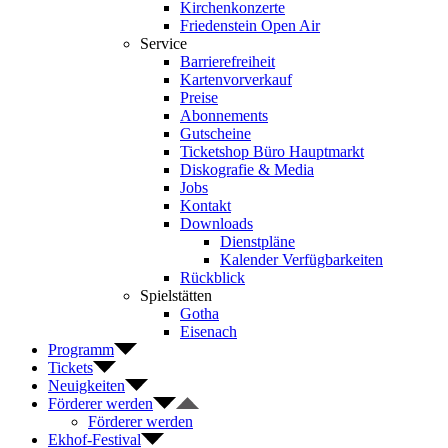
Kirchenkonzerte
Friedenstein Open Air
Service
Barrierefreiheit
Kartenvorverkauf
Preise
Abonnements
Gutscheine
Ticketshop Büro Hauptmarkt
Diskografie & Media
Jobs
Kontakt
Downloads
Dienstpläne
Kalender Verfügbarkeiten
Rückblick
Spielstätten
Gotha
Eisenach
Programm
Tickets
Neuigkeiten
Förderer werden
Förderer werden
Ekhof-Festival