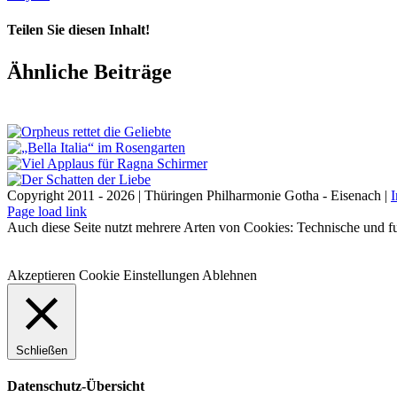
Teilen Sie diesen Inhalt!
Facebook
X
LinkedIn
E-
Ähnliche Beiträge
Mail
Copyright 2011 - 2026 | Thüringen Philharmonie Gotha - Eisenach |
Facebook
Instagram
WhatsApp
YouTube
E-
Telefon
Page load link
Mail
Auch diese Seite nutzt mehrere Arten von Cookies: Technische und fu
Akzeptieren
Cookie Einstellungen
Ablehnen
Schließen
Datenschutz-Übersicht