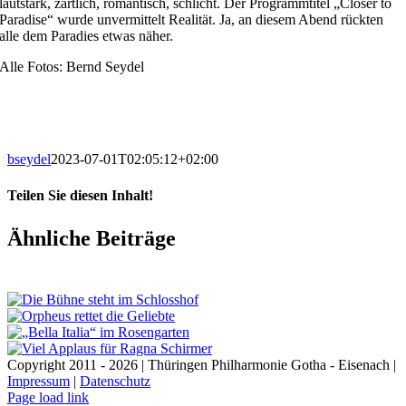
lautstark, zärtlich, romantisch, schlicht. Der Programmtitel „Closer to
Paradise“ wurde unvermittelt Realität. Ja, an diesem Abend rückten
alle dem Paradies etwas näher.
Alle Fotos: Bernd Seydel
bseydel
2023-07-01T02:05:12+02:00
Teilen Sie diesen Inhalt!
Facebook
X
LinkedIn
E-
Ähnliche Beiträge
Mail
Copyright 2011 - 2026 | Thüringen Philharmonie Gotha - Eisenach |
Impressum
|
Datenschutz
Facebook
Instagram
WhatsApp
YouTube
E-
Telefon
Page load link