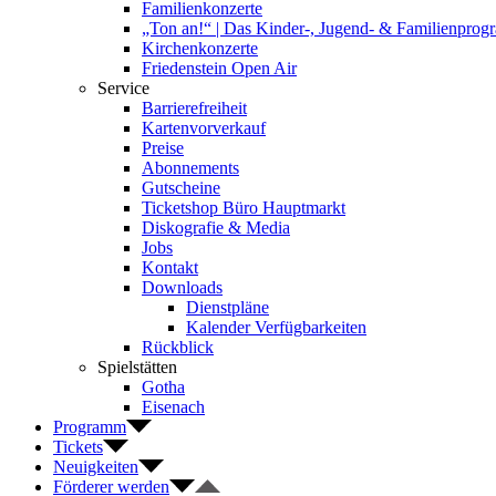
Familienkonzerte
„Ton an!“ | Das Kinder-, Jugend- & Familienpro
Kirchenkonzerte
Friedenstein Open Air
Service
Barrierefreiheit
Kartenvorverkauf
Preise
Abonnements
Gutscheine
Ticketshop Büro Hauptmarkt
Diskografie & Media
Jobs
Kontakt
Downloads
Dienstpläne
Kalender Verfügbarkeiten
Rückblick
Spielstätten
Gotha
Eisenach
Programm
Tickets
Neuigkeiten
Förderer werden