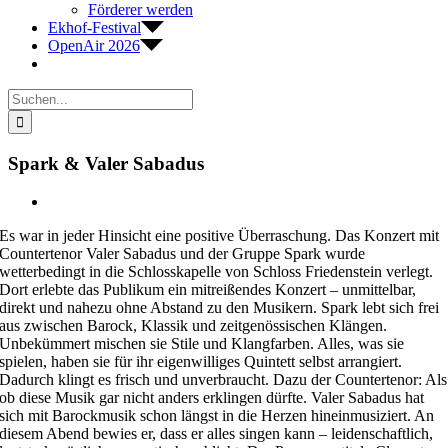
Förderer werden
Ekhof-Festival
OpenAir 2026
Suche
nach:
Spark & Valer Sabadus
Zeige
grösseres
Es war in jeder Hinsicht eine positive Überraschung. Das Konzert mit
Bild
Countertenor Valer Sabadus und der Gruppe Spark wurde
wetterbedingt in die Schlosskapelle von Schloss Friedenstein verlegt.
Dort erlebte das Publikum ein mitreißendes Konzert – unmittelbar,
direkt und nahezu ohne Abstand zu den Musikern. Spark lebt sich frei
aus zwischen Barock, Klassik und zeitgenössischen Klängen.
Unbekümmert mischen sie Stile und Klangfarben. Alles, was sie
spielen, haben sie für ihr eigenwilliges Quintett selbst arrangiert.
Dadurch klingt es frisch und unverbraucht. Dazu der Countertenor: Als
ob diese Musik gar nicht anders erklingen dürfte. Valer Sabadus hat
sich mit Barockmusik schon längst in die Herzen hineinmusiziert. An
diesem Abend bewies er, dass er alles singen kann – leidenschaftlich,