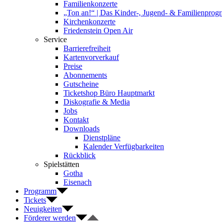
Familienkonzerte
„Ton an!“ | Das Kinder-, Jugend- & Familienpro
Kirchenkonzerte
Friedenstein Open Air
Service
Barrierefreiheit
Kartenvorverkauf
Preise
Abonnements
Gutscheine
Ticketshop Büro Hauptmarkt
Diskografie & Media
Jobs
Kontakt
Downloads
Dienstpläne
Kalender Verfügbarkeiten
Rückblick
Spielstätten
Gotha
Eisenach
Programm
Tickets
Neuigkeiten
Förderer werden