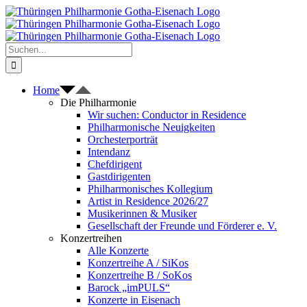
Zum
Inhalt
springen
Suche
nach:
Home
Die Philharmonie
Wir suchen: Conductor in Residence
Philharmonische Neuigkeiten
Orchesterporträt
Intendanz
Chefdirigent
Gastdirigenten
Philharmonisches Kollegium
Artist in Residence 2026/27
Musikerinnen & Musiker
Gesellschaft der Freunde und Förderer e. V.
Konzertreihen
Alle Konzerte
Konzertreihe A / SiKos
Konzertreihe B / SoKos
Barock „imPULS“
Konzerte in Eisenach