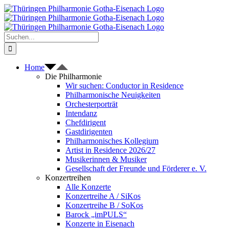
Zum
Inhalt
springen
Suche
nach:
Home
Die Philharmonie
Wir suchen: Conductor in Residence
Philharmonische Neuigkeiten
Orchesterporträt
Intendanz
Chefdirigent
Gastdirigenten
Philharmonisches Kollegium
Artist in Residence 2026/27
Musikerinnen & Musiker
Gesellschaft der Freunde und Förderer e. V.
Konzertreihen
Alle Konzerte
Konzertreihe A / SiKos
Konzertreihe B / SoKos
Barock „imPULS“
Konzerte in Eisenach