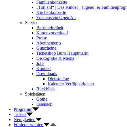
Familienkonzerte
„Ton an!“ | Das Kinder-, Jugend- & Familienpro
Kirchenkonzerte
Friedenstein Open Air
Service
Barrierefreiheit
Kartenvorverkauf
Preise
Abonnements
Gutscheine
Ticketshop Büro Hauptmarkt
Diskografie & Media
Jobs
Kontakt
Downloads
Dienstpläne
Kalender Verfügbarkeiten
Rückblick
Spielstätten
Gotha
Eisenach
Programm
Tickets
Neuigkeiten
Förderer werden