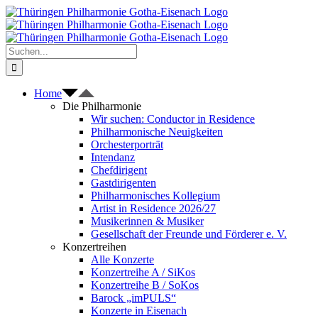
Zum
Inhalt
springen
Suche
nach:
Home
Die Philharmonie
Wir suchen: Conductor in Residence
Philharmonische Neuigkeiten
Orchesterporträt
Intendanz
Chefdirigent
Gastdirigenten
Philharmonisches Kollegium
Artist in Residence 2026/27
Musikerinnen & Musiker
Gesellschaft der Freunde und Förderer e. V.
Konzertreihen
Alle Konzerte
Konzertreihe A / SiKos
Konzertreihe B / SoKos
Barock „imPULS“
Konzerte in Eisenach