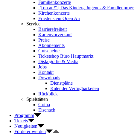
Familienkonzerte
„Ton an!“ | Das Kinder-, Jugend- & Familienpro
Kirchenkonzerte
Friedenstein Open Air
Service
Barrierefreiheit
Kartenvorverkauf
Preise
Abonnements
Gutscheine
Ticketshop Büro Hauptmarkt
Diskografie & Media
Jobs
Kontakt
Downloads
Dienstpläne
Kalender Verfügbarkeiten
Rückblick
Spielstätten
Gotha
Eisenach
Programm
Tickets
Neuigkeiten
Förderer werden