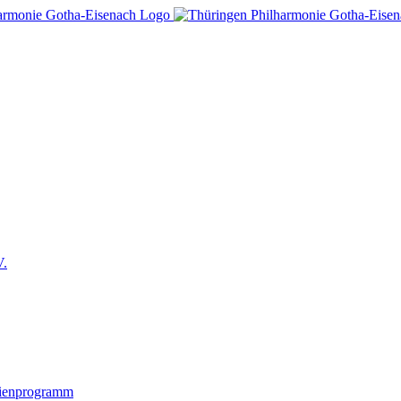
V.
lienprogramm