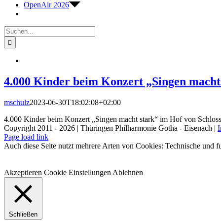
OpenAir 2026
Suche
nach:
4.000 Kinder beim Konzert „Singen macht 
mschulz
2023-06-30T18:02:08+02:00
4.000 Kinder beim Konzert „Singen macht stark“ im Hof von Schloss
Copyright 2011 - 2026 | Thüringen Philharmonie Gotha - Eisenach |
Facebook
Instagram
WhatsApp
YouTube
E-
Telefon
Page load link
Mail
Auch diese Seite nutzt mehrere Arten von Cookies: Technische und fu
Akzeptieren
Cookie Einstellungen
Ablehnen
Schließen