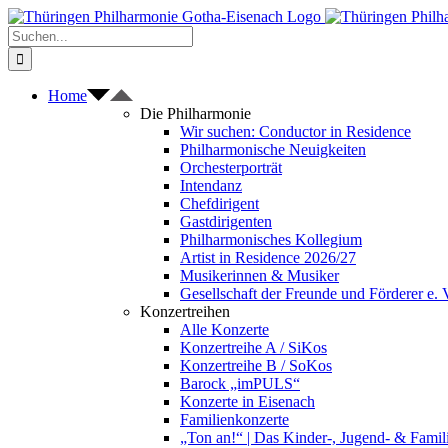
Zum
Inhalt
Suche
springen
nach:
Home
Die Philharmonie
Wir suchen: Conductor in Residence
Philharmonische Neuigkeiten
Orchesterporträt
Intendanz
Chefdirigent
Gastdirigenten
Philharmonisches Kollegium
Artist in Residence 2026/27
Musikerinnen & Musiker
Gesellschaft der Freunde und Förderer e. 
Konzertreihen
Alle Konzerte
Konzertreihe A / SiKos
Konzertreihe B / SoKos
Barock „imPULS“
Konzerte in Eisenach
Familienkonzerte
„Ton an!“ | Das Kinder-, Jugend- & Fami