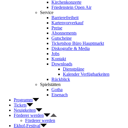
Kirchenkonzerte
Friedenstein Open Air
Service
Barrierefreiheit
Kartenvorverkauf
Preise
Abonnements
Gutscheine
Ticketshop Büro Hauptmarkt
Diskografie & Media
Jobs
Kontakt
Downloads
Dienstpläne
Kalender Verfügbarkeiten
Rückblick
Spielstätten
Gotha
Eisenach
Programm
Tickets
Neuigkeiten
Förderer werden
Förderer werden
Ekhof-Festival