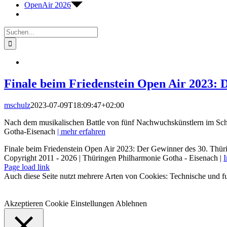
OpenAir 2026
Suche
nach:
Finale beim Friedenstein Open Air 2023: 
mschulz
2023-07-09T18:09:47+02:00
Nach dem musikalischen Battle von fünf Nachwuchskünstlern im Schlo
Gotha-Eisenach
| mehr erfahren
Finale beim Friedenstein Open Air 2023: Der Gewinner des 30. Thür
Copyright 2011 - 2026 | Thüringen Philharmonie Gotha - Eisenach |
Facebook
Instagram
WhatsApp
YouTube
E-
Telefon
Page load link
Mail
Auch diese Seite nutzt mehrere Arten von Cookies: Technische und fu
Akzeptieren
Cookie Einstellungen
Ablehnen