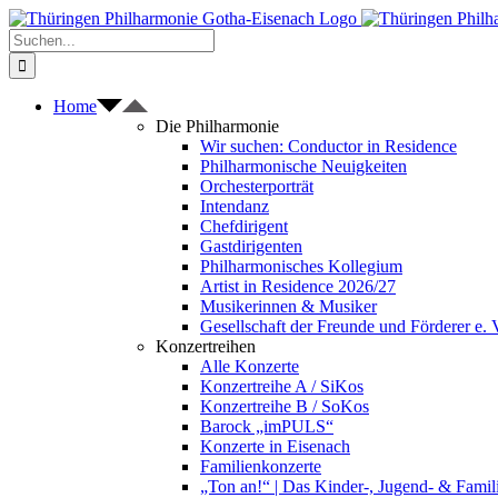
Zum
Inhalt
Suche
springen
nach:
Home
Die Philharmonie
Wir suchen: Conductor in Residence
Philharmonische Neuigkeiten
Orchesterporträt
Intendanz
Chefdirigent
Gastdirigenten
Philharmonisches Kollegium
Artist in Residence 2026/27
Musikerinnen & Musiker
Gesellschaft der Freunde und Förderer e. 
Konzertreihen
Alle Konzerte
Konzertreihe A / SiKos
Konzertreihe B / SoKos
Barock „imPULS“
Konzerte in Eisenach
Familienkonzerte
„Ton an!“ | Das Kinder-, Jugend- & Fami