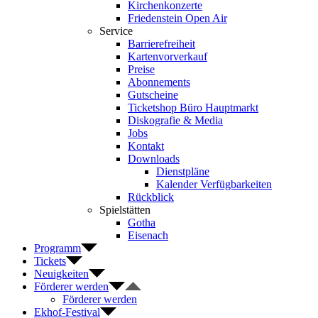
Kirchenkonzerte
Friedenstein Open Air
Service
Barrierefreiheit
Kartenvorverkauf
Preise
Abonnements
Gutscheine
Ticketshop Büro Hauptmarkt
Diskografie & Media
Jobs
Kontakt
Downloads
Dienstpläne
Kalender Verfügbarkeiten
Rückblick
Spielstätten
Gotha
Eisenach
Programm
Tickets
Neuigkeiten
Förderer werden
Förderer werden
Ekhof-Festival