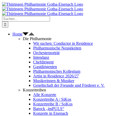
Zum
Inhalt
springen
Suche
nach:
Home
Die Philharmonie
Wir suchen: Conductor in Residence
Philharmonische Neuigkeiten
Orchesterporträt
Intendanz
Chefdirigent
Gastdirigenten
Philharmonisches Kollegium
Artist in Residence 2026/27
Musikerinnen & Musiker
Gesellschaft der Freunde und Förderer e. V.
Konzertreihen
Alle Konzerte
Konzertreihe A / SiKos
Konzertreihe B / SoKos
Barock „imPULS“
Konzerte in Eisenach