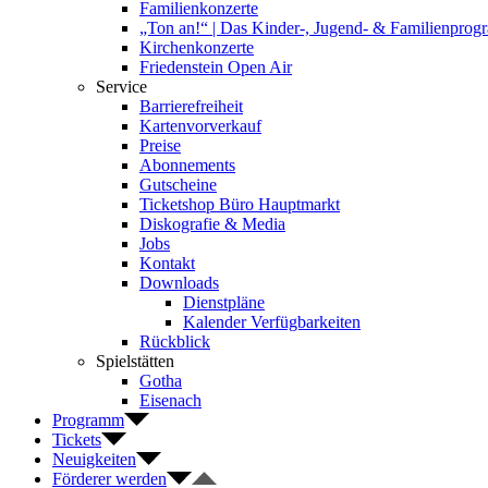
Familienkonzerte
„Ton an!“ | Das Kinder-, Jugend- & Familienpro
Kirchenkonzerte
Friedenstein Open Air
Service
Barrierefreiheit
Kartenvorverkauf
Preise
Abonnements
Gutscheine
Ticketshop Büro Hauptmarkt
Diskografie & Media
Jobs
Kontakt
Downloads
Dienstpläne
Kalender Verfügbarkeiten
Rückblick
Spielstätten
Gotha
Eisenach
Programm
Tickets
Neuigkeiten
Förderer werden