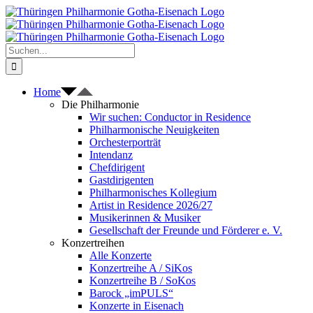
Zum
Inhalt
springen
Suche
nach:
Home
Die Philharmonie
Wir suchen: Conductor in Residence
Philharmonische Neuigkeiten
Orchesterporträt
Intendanz
Chefdirigent
Gastdirigenten
Philharmonisches Kollegium
Artist in Residence 2026/27
Musikerinnen & Musiker
Gesellschaft der Freunde und Förderer e. V.
Konzertreihen
Alle Konzerte
Konzertreihe A / SiKos
Konzertreihe B / SoKos
Barock „imPULS“
Konzerte in Eisenach