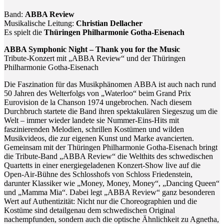
Band:
ABBA Review
Musikalische Leitung:
Christian Dellacher
Es spielt die
Thüringen Philharmonie Gotha-Eisenach
ABBA Symphonic Night – Thank you for the Music
Tribute-Konzert mit „ABBA Review“ und der Thüringen
Philharmonie Gotha-Eisenach
Die Faszination für das Musikphänomen ABBA ist auch nach rund
50 Jahren des Welterfolgs von „Waterloo“ beim Grand Prix
Eurovision de la Chanson 1974 ungebrochen. Nach diesem
Durchbruch startete die Band ihren spektakulären Siegeszug um die
Welt – immer wieder landete sie Nummer-Eins-Hits mit
faszinierenden Melodien, schrillen Kostümen und wilden
Musikvideos, die zur eigenen Kunst und Marke avancierten.
Gemeinsam mit der Thüringen Philharmonie Gotha-Eisenach bringt
die Tribute-Band „ABBA Review“ die Welthits des schwedischen
Quartetts in einer energiegeladenen Konzert-Show live auf die
Open-Air-Bühne des Schlosshofs von Schloss Friedenstein,
darunter Klassiker wie „Money, Money, Money“, „Dancing Queen“
und „Mamma Mia“. Dabei legt „ABBA Review“ ganz besonderen
Wert auf Authentizität: Nicht nur die Choreographien und die
Kostüme sind detailgenau dem schwedischen Original
nachempfunden, sondern auch die optische Ähnlichkeit zu Agnetha,