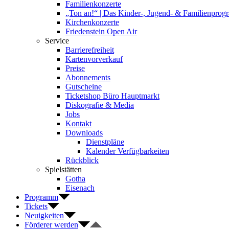
Familienkonzerte
„Ton an!“ | Das Kinder-, Jugend- & Familienpro
Kirchenkonzerte
Friedenstein Open Air
Service
Barrierefreiheit
Kartenvorverkauf
Preise
Abonnements
Gutscheine
Ticketshop Büro Hauptmarkt
Diskografie & Media
Jobs
Kontakt
Downloads
Dienstpläne
Kalender Verfügbarkeiten
Rückblick
Spielstätten
Gotha
Eisenach
Programm
Tickets
Neuigkeiten
Förderer werden