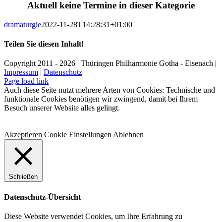
Aktuell keine Termine in dieser Kategorie
dramaturgie
2022-11-28T14:28:31+01:00
Teilen Sie diesen Inhalt!
Facebook
X
LinkedIn
E-
Copyright 2011 - 2026 | Thüringen Philharmonie Gotha - Eisenach |
Mail
Impressum
|
Datenschutz
Facebook
Instagram
WhatsApp
YouTube
E-
Telefon
Page load link
Mail
Auch diese Seite nutzt mehrere Arten von Cookies: Technische und
funktionale Cookies benötigen wir zwingend, damit bei Ihrem
Besuch unserer Website alles gelingt.
Akzeptieren
Cookie Einstellungen
Ablehnen
Schließen
Datenschutz-Übersicht
Diese Website verwendet Cookies, um Ihre Erfahrung zu