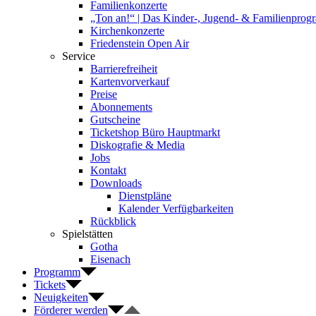
Familienkonzerte
„Ton an!“ | Das Kinder-, Jugend- & Familienpro
Kirchenkonzerte
Friedenstein Open Air
Service
Barrierefreiheit
Kartenvorverkauf
Preise
Abonnements
Gutscheine
Ticketshop Büro Hauptmarkt
Diskografie & Media
Jobs
Kontakt
Downloads
Dienstpläne
Kalender Verfügbarkeiten
Rückblick
Spielstätten
Gotha
Eisenach
Programm
Tickets
Neuigkeiten
Förderer werden