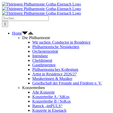
Zum
Inhalt
springen
Suche
nach:
Home
Die Philharmonie
Wir suchen: Conductor in Residence
Philharmonische Neuigkeiten
Orchesterporträt
Intendanz
Chefdirigent
Gastdirigenten
Philharmonisches Kollegium
Artist in Residence 2026/27
Musikerinnen & Musiker
Gesellschaft der Freunde und Förderer e. V.
Konzertreihen
Alle Konzerte
Konzertreihe A / SiKos
Konzertreihe B / SoKos
Barock „imPULS“
Konzerte in Eisenach