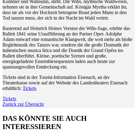
Kummer und Wahnsinn, stirbt. Die Wilis, mythische Waldwesen,
nehmen sie in ihre Gemeinschaft auf. Königin Myrtha erklärt ihr,
dass sie als vor der Hochzeit betrogene Braut jeden Mann in den
Tod tanzen muss, der sich in der Nacht im Wald verirrt.
Basierend auf Heinrich Heines Version der Wilis-Sage, erlebte das
Ballett 1841 seine Uraufführung an der Pariser Oper. Adolphe
Adam entwarf eine romantische Klangwelt, die weit mehr als bloße
Begleitmusik des Tanzes war, sondern die die große Dramatik der
italienischen musica lirica und die Drastik der Grand Opéra ins
Ballett überführt. Kleine, poetische Szenen und große,
energiegeladene Ensemblesequenzen laden auch heute zur
spannungsvollen Entdeckung ein.
Tickets sind in der Tourist-Information Eisenach, an der
Theaterkasse sowie auf der Website des Landestheaters Eisenach
erhältlich:
Tickets
Tickets
Zurück zur Übersicht
DAS KÖNNTE SIE AUCH
INTERESSIEREN