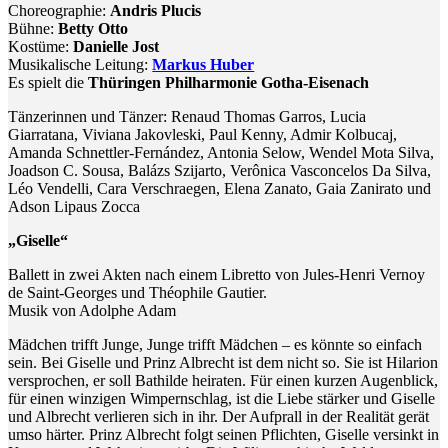
Choreographie:
Andris Plucis
Bühne:
Betty Otto
Kostüme:
Danielle Jost
Musikalische Leitung:
Markus Huber
Es spielt die
Thüringen Philharmonie Gotha-Eisenach
Tänzerinnen und Tänzer: Renaud Thomas Garros, Lucia
Giarratana, Viviana Jakovleski, Paul Kenny, Admir Kolbucaj,
Amanda Schnettler-Fernández, Antonia Selow, Wendel Mota Silva,
Joadson C. Sousa, Balázs Szijarto, Verônica Vasconcelos Da Silva,
Léo Vendelli, Cara Verschraegen, Elena Zanato, Gaia Zanirato und
Adson Lipaus Zocca
„Giselle“
Ballett in zwei Akten nach einem Libretto von Jules-Henri Vernoy
de Saint-Georges und Théophile Gautier.
Musik von Adolphe Adam
Mädchen trifft Junge, Junge trifft Mädchen – es könnte so einfach
sein. Bei Giselle und Prinz Albrecht ist dem nicht so. Sie ist Hilarion
versprochen, er soll Bathilde heiraten. Für einen kurzen Augenblick,
für einen winzigen Wimpernschlag, ist die Liebe stärker und Giselle
und Albrecht verlieren sich in ihr. Der Aufprall in der Realität gerät
umso härter. Prinz Albrecht folgt seinen Pflichten, Giselle versinkt in