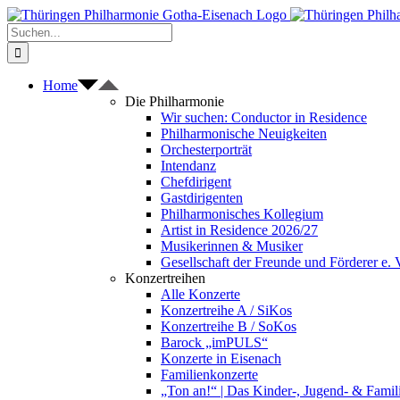
Zum
Inhalt
Suche
springen
nach:
Home
Die Philharmonie
Wir suchen: Conductor in Residence
Philharmonische Neuigkeiten
Orchesterporträt
Intendanz
Chefdirigent
Gastdirigenten
Philharmonisches Kollegium
Artist in Residence 2026/27
Musikerinnen & Musiker
Gesellschaft der Freunde und Förderer e. 
Konzertreihen
Alle Konzerte
Konzertreihe A / SiKos
Konzertreihe B / SoKos
Barock „imPULS“
Konzerte in Eisenach
Familienkonzerte
„Ton an!“ | Das Kinder-, Jugend- & Fami