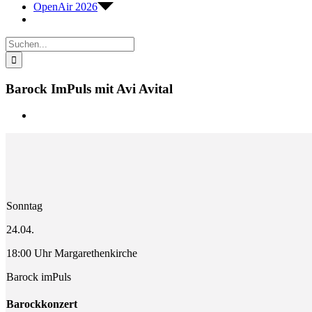
OpenAir 2026
Suche
nach:
Barock ImPuls mit Avi Avital
Zeige
grösseres
Bild
Sonntag
24.04.
18:00 Uhr Margarethenkirche
Barock imPuls
Barockkonzert