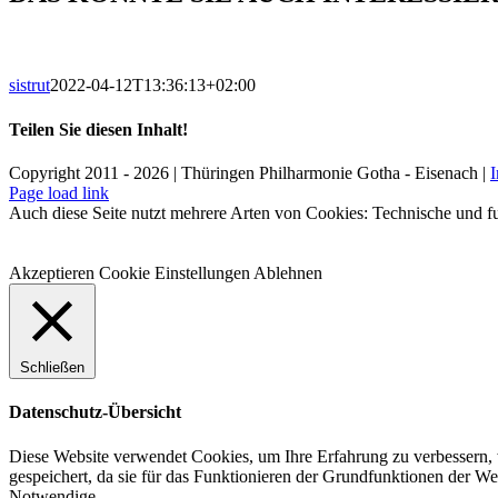
sistrut
2022-04-12T13:36:13+02:00
Teilen Sie diesen Inhalt!
Facebook
X
LinkedIn
E-
Copyright 2011 - 2026 | Thüringen Philharmonie Gotha - Eisenach |
Mail
Facebook
Instagram
WhatsApp
YouTube
E-
Telefon
Page load link
Mail
Auch diese Seite nutzt mehrere Arten von Cookies: Technische und fu
Akzeptieren
Cookie Einstellungen
Ablehnen
Schließen
Datenschutz-Übersicht
Diese Website verwendet Cookies, um Ihre Erfahrung zu verbessern, 
gespeichert, da sie für das Funktionieren der Grundfunktionen der W
Notwendige