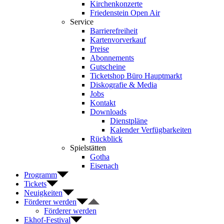
Kirchenkonzerte
Friedenstein Open Air
Service
Barrierefreiheit
Kartenvorverkauf
Preise
Abonnements
Gutscheine
Ticketshop Büro Hauptmarkt
Diskografie & Media
Jobs
Kontakt
Downloads
Dienstpläne
Kalender Verfügbarkeiten
Rückblick
Spielstätten
Gotha
Eisenach
Programm
Tickets
Neuigkeiten
Förderer werden
Förderer werden
Ekhof-Festival