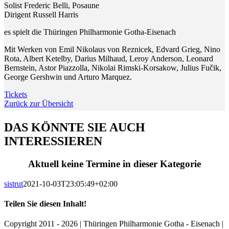
Solist Frederic Belli, Posaune
Dirigent Russell Harris
es spielt die Thüringen Philharmonie Gotha-Eisenach
Mit Werken von Emil Nikolaus von Reznicek, Edvard Grieg, Nino
Rota, Albert Ketelby, Darius Milhaud, Leroy Anderson, Leonard
Bernstein, Astor Piazzolla, Nikolai Rimski-Korsakow, Julius Fučik,
George Gershwin und Arturo Marquez.
Tickets
Zurück zur Übersicht
DAS KÖNNTE SIE AUCH
INTERESSIEREN
Aktuell keine Termine in dieser Kategorie
sistrut
2021-10-03T23:05:49+02:00
Teilen Sie diesen Inhalt!
Facebook
X
LinkedIn
E-
Copyright 2011 - 2026 | Thüringen Philharmonie Gotha - Eisenach |