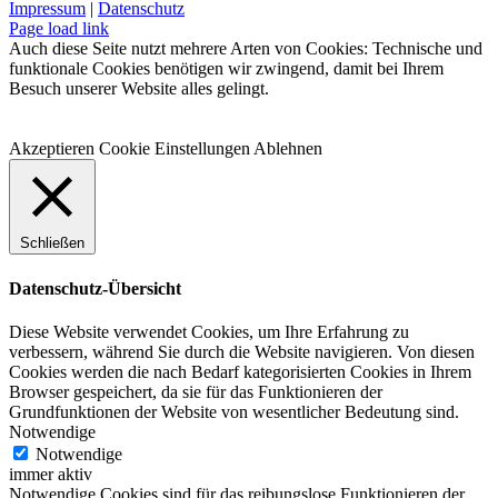
Mail
Impressum
|
Datenschutz
Facebook
Instagram
WhatsApp
YouTube
E-
Telefon
Page load link
Mail
Auch diese Seite nutzt mehrere Arten von Cookies: Technische und
funktionale Cookies benötigen wir zwingend, damit bei Ihrem
Besuch unserer Website alles gelingt.
Akzeptieren
Cookie Einstellungen
Ablehnen
Schließen
Datenschutz-Übersicht
Diese Website verwendet Cookies, um Ihre Erfahrung zu
verbessern, während Sie durch die Website navigieren. Von diesen
Cookies werden die nach Bedarf kategorisierten Cookies in Ihrem
Browser gespeichert, da sie für das Funktionieren der
Grundfunktionen der Website von wesentlicher Bedeutung sind.
Notwendige
Notwendige
immer aktiv
Notwendige Cookies sind für das reibungslose Funktionieren der