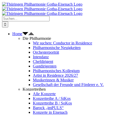
Zum
Inhalt
springen
Suche
nach:
Home
Die Philharmonie
Wir suchen: Conductor in Residence
Philharmonische Neuigkeiten
Orchesterporträt
Intendanz
Chefdirigent
Gastdirigenten
Philharmonisches Kollegium
Artist in Residence 2026/27
Musikerinnen & Musiker
Gesellschaft der Freunde und Förderer e. V.
Konzertreihen
Alle Konzerte
Konzertreihe A / SiKos
Konzertreihe B / SoKos
Barock „imPULS“
Konzerte in Eisenach