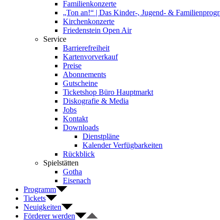
Familienkonzerte
„Ton an!“ | Das Kinder-, Jugend- & Familienpro
Kirchenkonzerte
Friedenstein Open Air
Service
Barrierefreiheit
Kartenvorverkauf
Preise
Abonnements
Gutscheine
Ticketshop Büro Hauptmarkt
Diskografie & Media
Jobs
Kontakt
Downloads
Dienstpläne
Kalender Verfügbarkeiten
Rückblick
Spielstätten
Gotha
Eisenach
Programm
Tickets
Neuigkeiten
Förderer werden