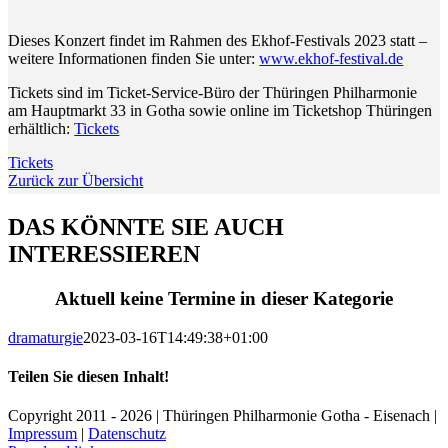
Dieses Konzert findet im Rahmen des Ekhof-Festivals 2023 statt –
weitere Informationen finden Sie unter:
www.ekhof-festival.de
Tickets sind im Ticket-Service-Büro der Thüringen Philharmonie
am Hauptmarkt 33 in Gotha sowie online im Ticketshop Thüringen
erhältlich:
Tickets
Tickets
Zurück zur Übersicht
DAS KÖNNTE SIE AUCH
INTERESSIEREN
Aktuell keine Termine in dieser Kategorie
dramaturgie
2023-03-16T14:49:38+01:00
Teilen Sie diesen Inhalt!
Facebook
X
LinkedIn
E-
Copyright 2011 - 2026 | Thüringen Philharmonie Gotha - Eisenach |
Mail
Impressum
|
Datenschutz