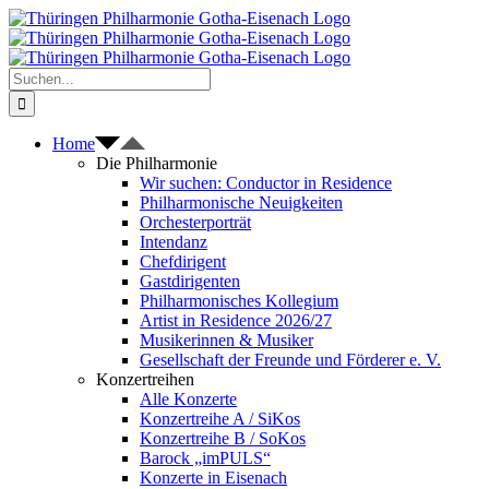
Zum
Inhalt
springen
Suche
nach:
Home
Die Philharmonie
Wir suchen: Conductor in Residence
Philharmonische Neuigkeiten
Orchesterporträt
Intendanz
Chefdirigent
Gastdirigenten
Philharmonisches Kollegium
Artist in Residence 2026/27
Musikerinnen & Musiker
Gesellschaft der Freunde und Förderer e. V.
Konzertreihen
Alle Konzerte
Konzertreihe A / SiKos
Konzertreihe B / SoKos
Barock „imPULS“
Konzerte in Eisenach