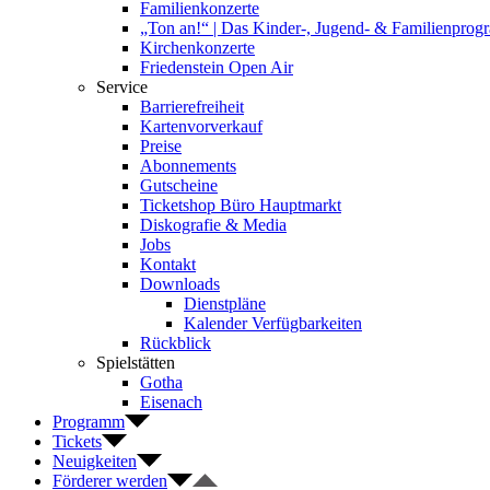
Familienkonzerte
„Ton an!“ | Das Kinder-, Jugend- & Familienpro
Kirchenkonzerte
Friedenstein Open Air
Service
Barrierefreiheit
Kartenvorverkauf
Preise
Abonnements
Gutscheine
Ticketshop Büro Hauptmarkt
Diskografie & Media
Jobs
Kontakt
Downloads
Dienstpläne
Kalender Verfügbarkeiten
Rückblick
Spielstätten
Gotha
Eisenach
Programm
Tickets
Neuigkeiten
Förderer werden