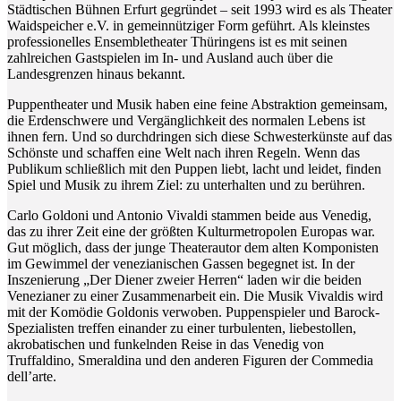
Städtischen Bühnen Erfurt gegründet – seit 1993 wird es als Theater
Waidspeicher e.V. in gemeinnütziger Form geführt. Als kleinstes
professionelles Ensembletheater Thüringens ist es mit seinen
zahlreichen Gastspielen im In- und Ausland auch über die
Landesgrenzen hinaus bekannt.
Puppentheater und Musik haben eine feine Abstraktion gemeinsam,
die Erdenschwere und Vergänglichkeit des normalen Lebens ist
ihnen fern. Und so durchdringen sich diese Schwesterkünste auf das
Schönste und schaffen eine Welt nach ihren Regeln. Wenn das
Publikum schließlich mit den Puppen liebt, lacht und leidet, finden
Spiel und Musik zu ihrem Ziel: zu unterhalten und zu berühren.
Carlo Goldoni und Antonio Vivaldi stammen beide aus Venedig,
das zu ihrer Zeit eine der größten Kulturmetropolen Europas war.
Gut möglich, dass der junge Theaterautor dem alten Komponisten
im Gewimmel der venezianischen Gassen begegnet ist. In der
Inszenierung „Der Diener zweier Herren“ laden wir die beiden
Venezianer zu einer Zusammenarbeit ein. Die Musik Vivaldis wird
mit der Komödie Goldonis verwoben. Puppenspieler und Barock-
Spezialisten treffen einander zu einer turbulenten, liebestollen,
akrobatischen und funkelnden Reise in das Venedig von
Truffaldino, Smeraldina und den anderen Figuren der Commedia
dell’arte.