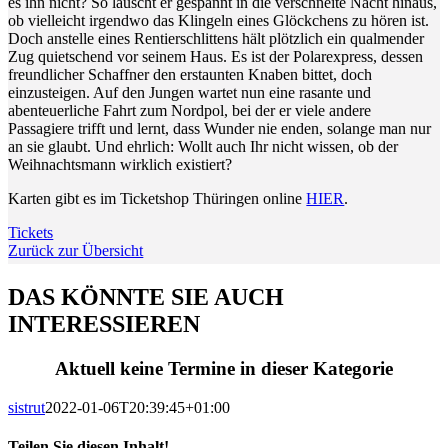
es ihn nicht? So lauscht er gespannt in die verschneite Nacht hinaus,
ob vielleicht irgendwo das Klingeln eines Glöckchens zu hören ist.
Doch anstelle eines Rentierschlittens hält plötzlich ein qualmender
Zug quietschend vor seinem Haus. Es ist der Polarexpress, dessen
freundlicher Schaffner den erstaunten Knaben bittet, doch
einzusteigen. Auf den Jungen wartet nun eine rasante und
abenteuerliche Fahrt zum Nordpol, bei der er viele andere
Passagiere trifft und lernt, dass Wunder nie enden, solange man nur
an sie glaubt. Und ehrlich: Wollt auch Ihr nicht wissen, ob der
Weihnachtsmann wirklich existiert?
Karten gibt es im Ticketshop Thüringen online
HIER
.
Tickets
Zurück zur Übersicht
DAS KÖNNTE SIE AUCH
INTERESSIEREN
Aktuell keine Termine in dieser Kategorie
sistrut
2022-01-06T20:39:45+01:00
Teilen Sie diesen Inhalt!