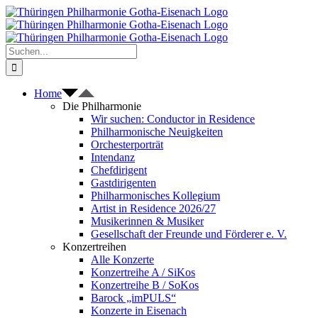
Zum
Inhalt
springen
Suche
nach:
Home
Die Philharmonie
Wir suchen: Conductor in Residence
Philharmonische Neuigkeiten
Orchesterporträt
Intendanz
Chefdirigent
Gastdirigenten
Philharmonisches Kollegium
Artist in Residence 2026/27
Musikerinnen & Musiker
Gesellschaft der Freunde und Förderer e. V.
Konzertreihen
Alle Konzerte
Konzertreihe A / SiKos
Konzertreihe B / SoKos
Barock „imPULS“
Konzerte in Eisenach