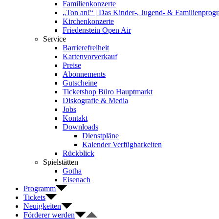
Familienkonzerte
„Ton an!“ | Das Kinder-, Jugend- & Familienpro
Kirchenkonzerte
Friedenstein Open Air
Service
Barrierefreiheit
Kartenvorverkauf
Preise
Abonnements
Gutscheine
Ticketshop Büro Hauptmarkt
Diskografie & Media
Jobs
Kontakt
Downloads
Dienstpläne
Kalender Verfügbarkeiten
Rückblick
Spielstätten
Gotha
Eisenach
Programm
Tickets
Neuigkeiten
Förderer werden