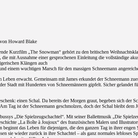
r von Howard Blake
e Kurzfilm „The Snowman“ gehört zu den britischen Weihnachtsklassi
 die mit Ausnahme einer gesprochenen Einleitung die vollständige aku
elgerischen Klängen auch
nd einem wuchtigen Marsch für den massigen Schneemann angereicher
m Leben erwacht. Gemeinsam mit James erkundet der Schneemann zuerst 
der Stadt mit Hunderten von Schneemännern gipfelt. Sicher gelandet fü
schenk: einen Schal. Da bereits der Morgen graut, begeben sich der 
 Am Tag ist der Schneemann geschmolzen, doch der Schal bleibt dem Ju
bussys „Die Spielzeugschachtel“. Mit seiner Ballettmusik „Die Spiel
hichte „La Boîte à Joujoux“ des französischen Malers und Illustrator
nn beginnt das Leben für diejenigen, die den ganzen Tag in ihrer engen
sen sie wieder zurück in ihre Schachtel – als ganz normales lebloses 