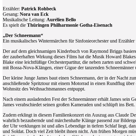
Erzähler:
Patrick Rohbeck
Gesang:
Nora van Eck
Musikalische Leitung:
Aurélien Bello
Es spielt die
Thüringen Philharmonie Gotha-Eisenach
„Der Schneemann“
Ein musikalisches Wintermärchen für Sinfonieorchester und Erzähle
Der auf dem gleichnamigen Kinderbuch von Raymond Briggs basierend
der zauberhaften Wirkung dieses Films hat die Musik Howard Blakes,
Blake eine leichtfüßige Orchesterpartitur, die neben zarten und schw
mit Bossa-Nova-Klängen, einer Gigue der tanzenden Schneemänner u
Der kleine Junge James baut einen Schneemann, der in der Nacht zu
anschließende Spritztour mit einem Motorrad in einen Rundflug über 
Wohnsitz des Weihnachtsmannes entpuppt.
Nach einem ausladenden Fest der Schneemänner erhält James sein Ge
James verabschiedet seinen großen Kameraden und schlüpft ins Bett.
Zudem erklingt in diesem Familienkonzert ein Auszug aus Claude De
wahrlich bezaubernde und märchenhafte Klänge passend zur Bildergesc
der Uhr verklungen ist und alles Lebendige in tiefem Schlaf liegt, da
und Soldat. Doch viel Zeit bleibt ihnen nicht. Am frühen Morgen müs