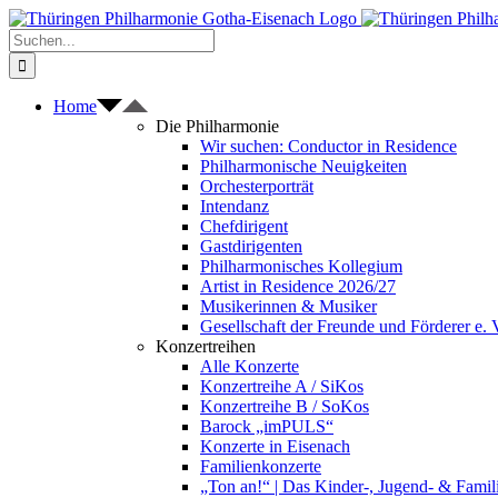
Zum
Inhalt
Suche
springen
nach:
Home
Die Philharmonie
Wir suchen: Conductor in Residence
Philharmonische Neuigkeiten
Orchesterporträt
Intendanz
Chefdirigent
Gastdirigenten
Philharmonisches Kollegium
Artist in Residence 2026/27
Musikerinnen & Musiker
Gesellschaft der Freunde und Förderer e. 
Konzertreihen
Alle Konzerte
Konzertreihe A / SiKos
Konzertreihe B / SoKos
Barock „imPULS“
Konzerte in Eisenach
Familienkonzerte
„Ton an!“ | Das Kinder-, Jugend- & Fami