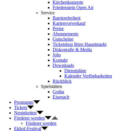
Kirchenkonzerte
Friedenstein Open Air
Service
Barrierefreiheit
Kartenvorverkauf
Preise
Abonnements
Gutscheine
Ticketshop Büro Hauptmarkt
Diskografie & Media
Jobs
Kontakt
Downloads
Dienstpläne
Kalender Verfügbarkeiten
Rückblick
Spielstätten
Gotha
Eisenach
Programm
Tickets
Neuigkeiten
Förderer werden
Förderer werden
Ekhof-Festival