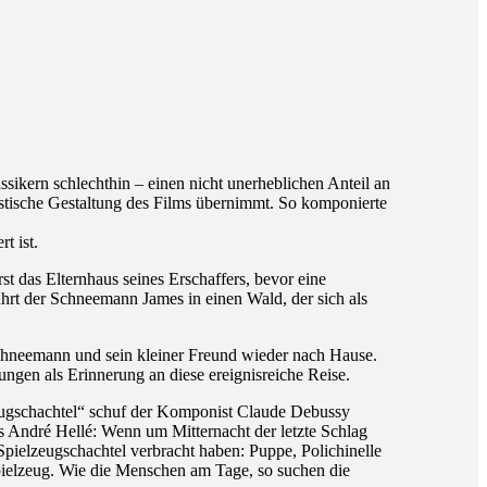
kern schlechthin – einen nicht unerheblichen Anteil an
stische Gestaltung des Films übernimmt. So komponierte
t ist.
das Elternhaus seines Erschaffers, bevor eine
hrt der Schneemann James in einen Wald, der sich als
Schneemann und sein kleiner Freund wieder nach Hause.
ngen als Erinnerung an diese ereignisreiche Reise.
zeugschachtel“ schuf der Komponist Claude Debussy
s André Hellé: Wenn um Mitternacht der letzte Schlag
 Spielzeugschachtel verbracht haben: Puppe, Polichinelle
Spielzeug. Wie die Menschen am Tage, so suchen die