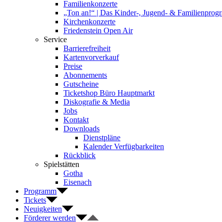
Familienkonzerte
„Ton an!“ | Das Kinder-, Jugend- & Familienpro
Kirchenkonzerte
Friedenstein Open Air
Service
Barrierefreiheit
Kartenvorverkauf
Preise
Abonnements
Gutscheine
Ticketshop Büro Hauptmarkt
Diskografie & Media
Jobs
Kontakt
Downloads
Dienstpläne
Kalender Verfügbarkeiten
Rückblick
Spielstätten
Gotha
Eisenach
Programm
Tickets
Neuigkeiten
Förderer werden