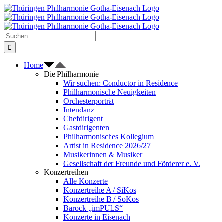
Zum
Inhalt
springen
Suche
nach:
Home
Die Philharmonie
Wir suchen: Conductor in Residence
Philharmonische Neuigkeiten
Orchesterporträt
Intendanz
Chefdirigent
Gastdirigenten
Philharmonisches Kollegium
Artist in Residence 2026/27
Musikerinnen & Musiker
Gesellschaft der Freunde und Förderer e. V.
Konzertreihen
Alle Konzerte
Konzertreihe A / SiKos
Konzertreihe B / SoKos
Barock „imPULS“
Konzerte in Eisenach