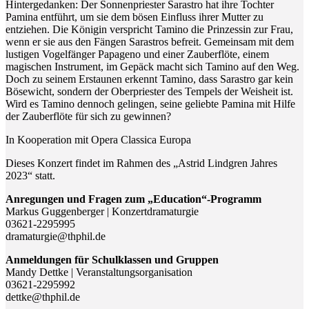
Hintergedanken: Der Sonnenpriester Sarastro hat ihre Tochter
Pamina entführt, um sie dem bösen Einfluss ihrer Mutter zu
entziehen. Die Königin verspricht Tamino die Prinzessin zur Frau,
wenn er sie aus den Fängen Sarastros befreit. Gemeinsam mit dem
lustigen Vogelfänger Papageno und einer Zauberflöte, einem
magischen Instrument, im Gepäck macht sich Tamino auf den Weg.
Doch zu seinem Erstaunen erkennt Tamino, dass Sarastro gar kein
Bösewicht, sondern der Oberpriester des Tempels der Weisheit ist.
Wird es Tamino dennoch gelingen, seine geliebte Pamina mit Hilfe
der Zauberflöte für sich zu gewinnen?
In Kooperation mit Opera Classica Europa
Dieses Konzert findet im Rahmen des „Astrid Lindgren Jahres
2023“ statt.
Anregungen und Fragen zum „Education“-Programm
Markus Guggenberger | Konzertdramaturgie
03621-2295995
dramaturgie@thphil.de
Anmeldungen für Schulklassen und Gruppen
Mandy Dettke | Veranstaltungsorganisation
03621-2295992
dettke@thphil.de