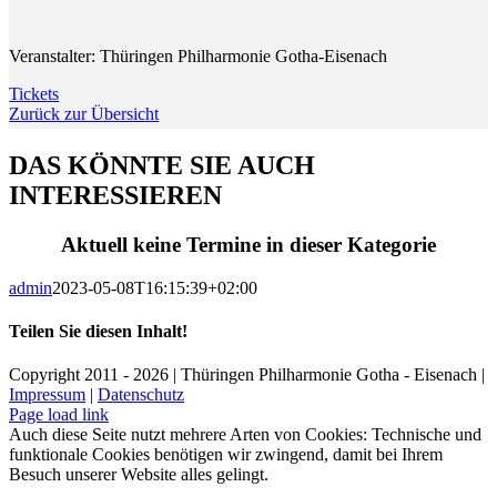
Veranstalter: Thüringen Philharmonie Gotha-Eisenach
Tickets
Zurück zur Übersicht
DAS KÖNNTE SIE AUCH
INTERESSIEREN
Aktuell keine Termine in dieser Kategorie
admin
2023-05-08T16:15:39+02:00
Teilen Sie diesen Inhalt!
Facebook
X
LinkedIn
E-
Copyright 2011 - 2026 | Thüringen Philharmonie Gotha - Eisenach |
Mail
Impressum
|
Datenschutz
Facebook
Instagram
WhatsApp
YouTube
E-
Telefon
Page load link
Mail
Auch diese Seite nutzt mehrere Arten von Cookies: Technische und
funktionale Cookies benötigen wir zwingend, damit bei Ihrem
Besuch unserer Website alles gelingt.