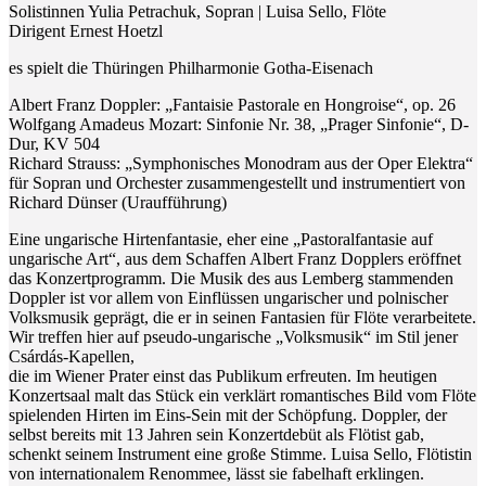
Solistinnen Yulia Petrachuk, Sopran | Luisa Sello, Flöte
Dirigent Ernest Hoetzl
es spielt die Thüringen Philharmonie Gotha-Eisenach
Albert Franz Doppler: „Fantaisie Pastorale en Hongroise“, op. 26
Wolfgang Amadeus Mozart: Sinfonie Nr. 38, „Prager Sinfonie“, D-
Dur, KV 504
Richard Strauss: „Symphonisches Monodram aus der Oper Elektra“
für Sopran und Orchester zusammengestellt und instrumentiert von
Richard Dünser (Uraufführung)
Eine ungarische Hirtenfantasie, eher eine „Pastoralfantasie auf
ungarische Art“, aus dem Schaffen Albert Franz Dopplers eröffnet
das Konzertprogramm. Die Musik des aus Lemberg stammenden
Doppler ist vor allem von Einflüssen ungarischer und polnischer
Volksmusik geprägt, die er in seinen Fantasien für Flöte verarbeitete.
Wir treffen hier auf pseudo-ungarische „Volksmusik“ im Stil jener
Csárdás-Kapellen,
die im Wiener Prater einst das Publikum erfreuten. Im heutigen
Konzertsaal malt das Stück ein verklärt romantisches Bild vom Flöte
spielenden Hirten im Eins-Sein mit der Schöpfung. Doppler, der
selbst bereits mit 13 Jahren sein Konzertdebüt als Flötist gab,
schenkt seinem Instrument eine große Stimme. Luisa Sello, Flötistin
von internationalem Renommee, lässt sie fabelhaft erklingen.