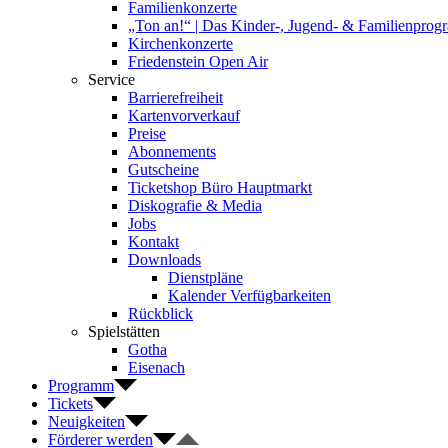
Familienkonzerte
„Ton an!“ | Das Kinder-, Jugend- & Familienpro
Kirchenkonzerte
Friedenstein Open Air
Service
Barrierefreiheit
Kartenvorverkauf
Preise
Abonnements
Gutscheine
Ticketshop Büro Hauptmarkt
Diskografie & Media
Jobs
Kontakt
Downloads
Dienstpläne
Kalender Verfügbarkeiten
Rückblick
Spielstätten
Gotha
Eisenach
Programm
Tickets
Neuigkeiten
Förderer werden