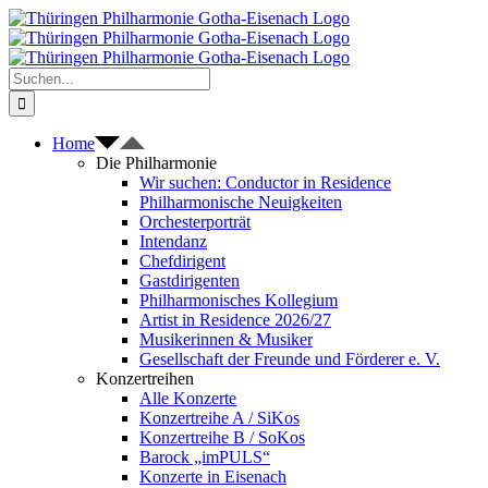
Zum
Inhalt
springen
Suche
nach:
Home
Die Philharmonie
Wir suchen: Conductor in Residence
Philharmonische Neuigkeiten
Orchesterporträt
Intendanz
Chefdirigent
Gastdirigenten
Philharmonisches Kollegium
Artist in Residence 2026/27
Musikerinnen & Musiker
Gesellschaft der Freunde und Förderer e. V.
Konzertreihen
Alle Konzerte
Konzertreihe A / SiKos
Konzertreihe B / SoKos
Barock „imPULS“
Konzerte in Eisenach