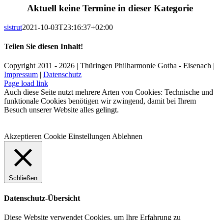
Aktuell keine Termine in dieser Kategorie
sistrut
2021-10-03T23:16:37+02:00
Teilen Sie diesen Inhalt!
Facebook
X
LinkedIn
E-
Copyright 2011 - 2026 | Thüringen Philharmonie Gotha - Eisenach |
Mail
Impressum
|
Datenschutz
Facebook
Instagram
WhatsApp
YouTube
E-
Telefon
Page load link
Mail
Auch diese Seite nutzt mehrere Arten von Cookies: Technische und
funktionale Cookies benötigen wir zwingend, damit bei Ihrem
Besuch unserer Website alles gelingt.
Akzeptieren
Cookie Einstellungen
Ablehnen
Schließen
Datenschutz-Übersicht
Diese Website verwendet Cookies, um Ihre Erfahrung zu