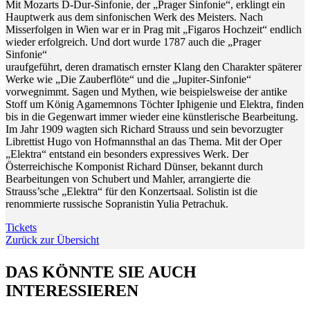
Mit Mozarts D-Dur-Sinfonie, der „Prager Sinfonie“, erklingt ein
Hauptwerk aus dem sinfonischen Werk des Meisters. Nach
Misserfolgen in Wien war er in Prag mit „Figaros Hochzeit“ endlich
wieder erfolgreich. Und dort wurde 1787 auch die „Prager
Sinfonie“
uraufgeführt, deren dramatisch ernster Klang den Charakter späterer
Werke wie „Die Zauberflöte“ und die „Jupiter-Sinfonie“
vorwegnimmt. Sagen und Mythen, wie beispielsweise der antike
Stoff um König Agamemnons Töchter Iphigenie und Elektra, finden
bis in die Gegenwart immer wieder eine künstlerische Bearbeitung.
Im Jahr 1909 wagten sich Richard Strauss und sein bevorzugter
Librettist Hugo von Hofmannsthal an das Thema. Mit der Oper
„Elektra“ entstand ein besonders expressives Werk. Der
Österreichische Komponist Richard Dünser, bekannt durch
Bearbeitungen von Schubert und Mahler, arrangierte die
Strauss’sche „Elektra“ für den Konzertsaal. Solistin ist die
renommierte russische Sopranistin Yulia Petrachuk.
Tickets
Zurück zur Übersicht
DAS KÖNNTE SIE AUCH
INTERESSIEREN