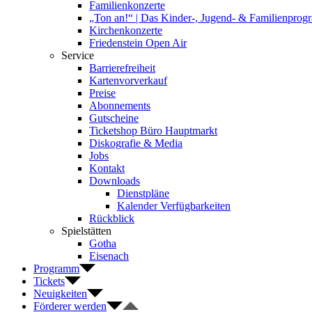
Familienkonzerte
„Ton an!“ | Das Kinder-, Jugend- & Familienpro
Kirchenkonzerte
Friedenstein Open Air
Service
Barrierefreiheit
Kartenvorverkauf
Preise
Abonnements
Gutscheine
Ticketshop Büro Hauptmarkt
Diskografie & Media
Jobs
Kontakt
Downloads
Dienstpläne
Kalender Verfügbarkeiten
Rückblick
Spielstätten
Gotha
Eisenach
Programm
Tickets
Neuigkeiten
Förderer werden