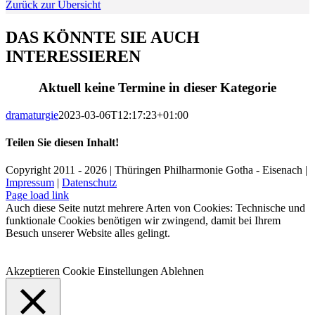
Zurück zur Übersicht
DAS KÖNNTE SIE AUCH
INTERESSIEREN
Aktuell keine Termine in dieser Kategorie
dramaturgie
2023-03-06T12:17:23+01:00
Teilen Sie diesen Inhalt!
Facebook
X
LinkedIn
E-
Copyright 2011 - 2026 | Thüringen Philharmonie Gotha - Eisenach |
Mail
Impressum
|
Datenschutz
Facebook
Instagram
WhatsApp
YouTube
E-
Telefon
Page load link
Mail
Auch diese Seite nutzt mehrere Arten von Cookies: Technische und
funktionale Cookies benötigen wir zwingend, damit bei Ihrem
Besuch unserer Website alles gelingt.
Akzeptieren
Cookie Einstellungen
Ablehnen