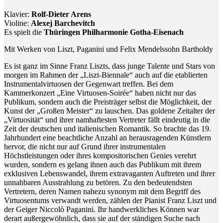
Klavier:
Rolf-Dieter Arens
Violine:
Alexej Barchevitch
Es spielt die
Thüringen Philharmonie Gotha-Eisenach
Mit Werken von Liszt, Paganini und Felix Mendelssohn Bartholdy
Es ist ganz im Sinne Franz Liszts, dass junge Talente und Stars von
morgen im Rahmen der „Liszt-Biennale“ auch auf die etablierten
Instrumentalvirtuosen der Gegenwart treffen. Bei dem
Kammerkonzert „Eine Virtuosen-Soirée“ haben nicht nur das
Publikum, sondern auch die Preisträger selbst die Möglichkeit, der
Kunst der „Großen Meister“ zu lauschen. Das goldene Zeitalter der
„Virtuosität“ und ihrer namhaftesten Vertreter fällt eindeutig in die
Zeit der deutschen und italienischen Romantik. So brachte das 19.
Jahrhundert eine beachtliche Anzahl an herausragenden Künstlern
hervor, die nicht nur auf Grund ihrer instrumentalen
Höchstleistungen oder ihres kompositorischen Genies verehrt
wurden, sondern es gelang ihnen auch das Publikum mit ihrem
exklusiven Lebenswandel, ihrem extravaganten Auftreten und ihrer
unnahbaren Ausstrahlung zu betören. Zu den bedeutendsten
Vertretern, deren Namen nahezu synonym mit dem Begriff des
Virtuosentums verwandt werden, zählen der Pianist Franz Liszt und
der Geiger Niccolò Paganini. Ihr handwerkliches Können war
derart außergewöhnlich, dass sie auf der ständigen Suche nach