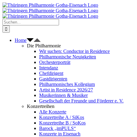
Zum
Inhalt
springen
Suche
nach:
Home
Die Philharmonie
Wir suchen: Conductor in Residence
Philharmonische Neuigkeiten
Orchesterporträt
Intendanz
Chefdirigent
Gastdirigenten
Philharmonisches Kollegium
Artist in Residence 2026/27
Musikerinnen & Musiker
Gesellschaft der Freunde und Förderer e. V.
Konzertreihen
Alle Konzerte
Konzertreihe A / SiKos
Konzertreihe B / SoKos
Barock „imPULS“
Konzerte in Eisenach