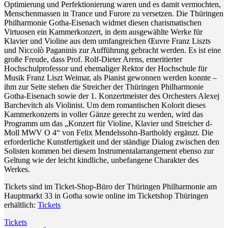
Optimierung und Perfektionierung waren und es damit vermochten,
Menschenmassen in Trance und Furore zu versetzen. Die Thüringen
Philharmonie Gotha-Eisenach widmet diesen charismatischen
Virtuosen ein Kammerkonzert, in dem ausgewählte Werke für
Klavier und Violine aus dem umfangreichen Œuvre Franz Liszts
und Niccolò Paganinis zur Aufführung gebracht werden. Es ist eine
große Freude, dass Prof. Rolf-Dieter Arens, emeritierter
Hochschulprofessor und ehemaliger Rektor der Hochschule für
Musik Franz Liszt Weimar, als Pianist gewonnen werden konnte –
ihm zur Seite stehen die Streicher der Thüringen Philharmonie
Gotha-Eisenach sowie der 1. Konzertmeister des Orchesters Alexej
Barchevitch als Violinist. Um dem romantischen Kolorit dieses
Kammerkonzerts in voller Gänze gerecht zu werden, wird das
Programm um das „Konzert für Violine, Klavier und Streicher d-
Moll MWV O 4“ von Felix Mendelssohn-Bartholdy ergänzt. Die
erforderliche Kunstfertigkeit und der ständige Dialog zwischen den
Solisten kommen bei diesem Instrumentalarrangement ebenso zur
Geltung wie der leicht kindliche, unbefangene Charakter des
Werkes.
Tickets sind im Ticket-Shop-Büro der Thüringen Philharmonie am
Hauptmarkt 33 in Gotha sowie online im Ticketshop Thüringen
erhältlich:
Tickets
Tickets