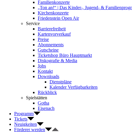
Familienkonzerte
„Ton an!“ | Das Kinder-, Jugend- & Familienpro
Kirchenkonzerte
Friedenstein Open Air
Service
Barrierefreiheit
Kartenvorverkauf
Preise
Abonnements
Gutscheine
Ticketshop Büro Hauptmarkt
Diskografie & Media
Jobs
Kontakt
Downloads
Dienstpläne
Kalender Verfügbarkeiten
Rückblick
Spielstätten
Gotha
Eisenach
Programm
Tickets
Neuigkeiten
Förderer werden