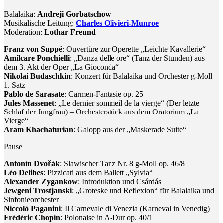
Balalaika:
Andreji Gorbatschow
Musikalische Leitung:
Charles Olivieri-Munroe
Moderation:
Lothar Freund
Franz von Suppé
: Ouvertüre zur Operette „Leichte Kavallerie“
Amilcare Ponchielli
: „Danza delle ore“ (Tanz der Stunden) aus
dem 3. Akt der Oper „La Gioconda“
Nikolai Budaschkin
: Konzert für Balalaika und Orchester g-Moll –
1. Satz
Pablo de Sarasate
: Carmen-Fantasie op. 25
Jules Massenet
: „Le dernier sommeil de la vierge“ (Der letzte
Schlaf der Jungfrau) – Orchesterstück aus dem Oratorium „La
Vierge“
Aram Khachaturian
: Galopp aus der „Maskerade Suite“
Pause
Antonín Dvořák
: Slawischer Tanz Nr. 8 g-Moll op. 46/8
Léo Delibes
: Pizzicati aus dem Ballett „Sylvia“
Alexander Zygankow
: Introduktion und Csárdás
Jewgeni Trostjanski
: „Groteske und Reflexion“ für Balalaika und
Sinfonieorchester
Niccolò Paganini
: Il Carnevale di Venezia (Karneval in Venedig)
Frédéric Chopin
: Polonaise in A-Dur op. 40/1