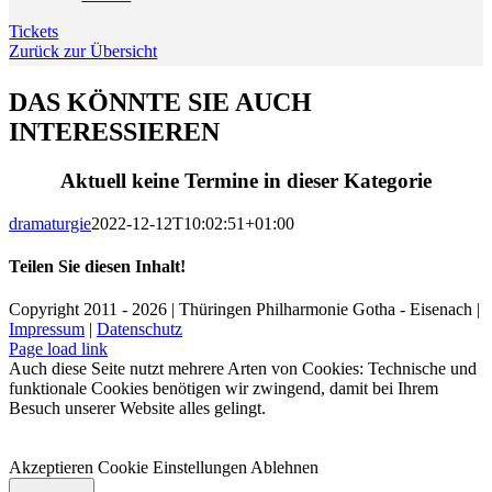
Tickets
Zurück zur Übersicht
DAS KÖNNTE SIE AUCH
INTERESSIEREN
Aktuell keine Termine in dieser Kategorie
dramaturgie
2022-12-12T10:02:51+01:00
Teilen Sie diesen Inhalt!
Facebook
X
LinkedIn
E-
Copyright 2011 - 2026 | Thüringen Philharmonie Gotha - Eisenach |
Mail
Impressum
|
Datenschutz
Facebook
Instagram
WhatsApp
YouTube
E-
Telefon
Page load link
Mail
Auch diese Seite nutzt mehrere Arten von Cookies: Technische und
funktionale Cookies benötigen wir zwingend, damit bei Ihrem
Besuch unserer Website alles gelingt.
Akzeptieren
Cookie Einstellungen
Ablehnen