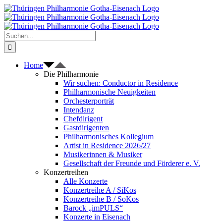
Zum
Inhalt
springen
Suche
nach:
Home
Die Philharmonie
Wir suchen: Conductor in Residence
Philharmonische Neuigkeiten
Orchesterporträt
Intendanz
Chefdirigent
Gastdirigenten
Philharmonisches Kollegium
Artist in Residence 2026/27
Musikerinnen & Musiker
Gesellschaft der Freunde und Förderer e. V.
Konzertreihen
Alle Konzerte
Konzertreihe A / SiKos
Konzertreihe B / SoKos
Barock „imPULS“
Konzerte in Eisenach