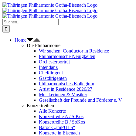
Zum
Inhalt
springen
Suche
nach:
Home
Die Philharmonie
Wir suchen: Conductor in Residence
Philharmonische Neuigkeiten
Orchesterporträt
Intendanz
Chefdirigent
Gastdirigenten
Philharmonisches Kollegium
Artist in Residence 2026/27
Musikerinnen & Musiker
Gesellschaft der Freunde und Förderer e. V.
Konzertreihen
Alle Konzerte
Konzertreihe A / SiKos
Konzertreihe B / SoKos
Barock „imPULS“
Konzerte in Eisenach