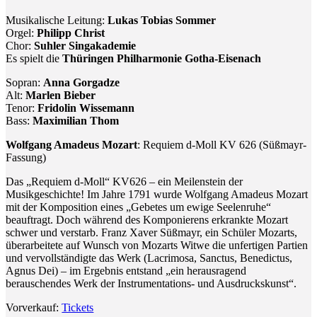
Musikalische Leitung:
Lukas Tobias Sommer
Orgel:
Philipp Christ
Chor:
Suhler Singakademie
Es spielt die
Thüringen Philharmonie Gotha-Eisenach
Sopran:
Anna Gorgadze
Alt:
Marlen Bieber
Tenor:
Fridolin Wissemann
Bass:
Maximilian Thom
Wolfgang Amadeus Mozart
: Requiem d-Moll KV 626 (Süßmayr-
Fassung)
Das „Requiem d-Moll“ KV626 – ein Meilenstein der
Musikgeschichte! Im Jahre 1791 wurde Wolfgang Amadeus Mozart
mit der Komposition eines „Gebetes um ewige Seelenruhe“
beauftragt. Doch während des Komponierens erkrankte Mozart
schwer und verstarb. Franz Xaver Süßmayr, ein Schüler Mozarts,
überarbeitete auf Wunsch von Mozarts Witwe die unfertigen Partien
und vervollständigte das Werk (Lacrimosa, Sanctus, Benedictus,
Agnus Dei) – im Ergebnis entstand „ein herausragend
berauschendes Werk der Instrumentations- und Ausdruckskunst“.
Vorverkauf:
Tickets