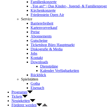
Familienkonzerte
„Ton an!“ | Das Kinder-, Jugend- & Familienpro
Kirchenkonzerte
Friedenstein Open Air
Service
Barrierefreiheit
Kartenvorverkauf
Preise
Abonnements
Gutscheine
Ticketshop Büro Hauptmarkt
Diskografie & Media
Jobs
Kontakt
Downloads
Dienstpläne
Kalender Verfügbarkeiten
Rückblick
Spielstätten
Gotha
Eisenach
Programm
Tickets
Neuigkeiten
Förderer werden