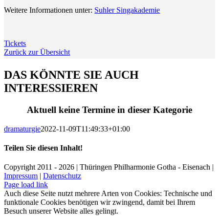
Weitere Informationen unter:
Suhler Singakademie
Tickets
Zurück zur Übersicht
DAS KÖNNTE SIE AUCH
INTERESSIEREN
Aktuell keine Termine in dieser Kategorie
dramaturgie
2022-11-09T11:49:33+01:00
Teilen Sie diesen Inhalt!
Facebook
X
LinkedIn
E-
Copyright 2011 - 2026 | Thüringen Philharmonie Gotha - Eisenach |
Mail
Impressum
|
Datenschutz
Facebook
Instagram
WhatsApp
YouTube
E-
Telefon
Page load link
Mail
Auch diese Seite nutzt mehrere Arten von Cookies: Technische und
funktionale Cookies benötigen wir zwingend, damit bei Ihrem
Besuch unserer Website alles gelingt.