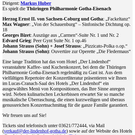
Dirigent:
Markus Huber
Es spielt die
Thüringen Philharmonie Gotha-Eisenach
Herzog Ernst II. von Sachsen-Coburg und Gotha
: „Fackeltanz“
Max Wagner
: „Von der Schauenburg“ – Sinfonische Dichtung op.
18
Georges Bizet
: Auszüge aus „Carmen“-Suite Nr. 1 und Nr. 2
Edvard Grieg
: Peer Gynt Suite Nr. 1 op.46
Johann Strauss (Sohn) + Josef Strauss
: „Pizzicato-Polka o.op.“
Johann Strauss (Sohn)
: Ouvertüre zur Operette „Die Fledermaus“
Eine lange Tradition hat das vom Hotel „Der Lindenhof“
veranstaltete Kaffee- und Kuchenkonzert, bei dem die Thüringen
Philharmonie Gotha-Eisenach regelmäßig zu Gast ist. Aus dem
vielfältigen Repertoire der Konzertliteratur präsentieren wir Ihnen
im Lucas-Cranach-Saal des Hotels „Der Lindenhof“ ein
ausgewähltes Menü von Kompositionen, das Ihre Sinne anregen
wird. Neben kulinarischen Leckerbissen erwartet Sie so manche
musikalische Überraschung, die einen kurzweiligen und überaus
genussreichen Konzertnachmittag für die ganze Familie garantiert.
Wir freuen uns auf Sie!
Tickets sind telefonisch unter 03621/772444, via Mail
(
verkauf@der-lindenhof-gotha.de
) sowie auf der Website des Hotels