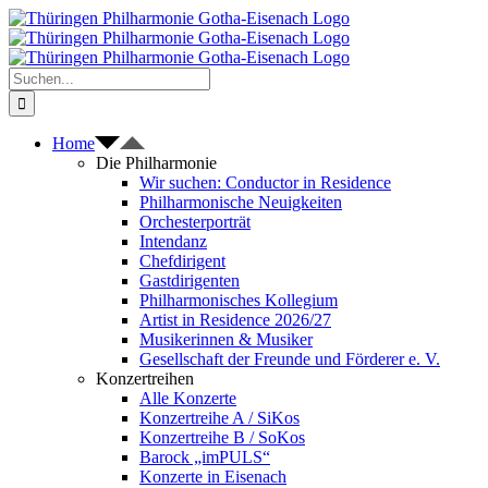
Zum
Inhalt
springen
Suche
nach:
Home
Die Philharmonie
Wir suchen: Conductor in Residence
Philharmonische Neuigkeiten
Orchesterporträt
Intendanz
Chefdirigent
Gastdirigenten
Philharmonisches Kollegium
Artist in Residence 2026/27
Musikerinnen & Musiker
Gesellschaft der Freunde und Förderer e. V.
Konzertreihen
Alle Konzerte
Konzertreihe A / SiKos
Konzertreihe B / SoKos
Barock „imPULS“
Konzerte in Eisenach