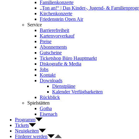
Familienkonzerte
„Ton an!“ | Das Kinder-, Jugend- & Familienpro
Kirchenkonzerte
Friedenstein Open Air
Service
Barrierefreiheit
Kartenvorverkauf
Preise
Abonnements
Gutscheine
Ticketshop Büro Hauptmarkt
Diskografie & Media
Jobs
Kontakt
Downloads
Dienstpläne
Kalender Verfügbarkeiten
Rückblick
Spielstätten
Gotha
Eisenach
Programm
Tickets
Neuigkeiten
Förderer werden