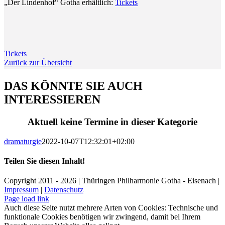
„Der Lindenhof“ Gotha erhältlich:
Tickets
Tickets
Zurück zur Übersicht
DAS KÖNNTE SIE AUCH
INTERESSIEREN
Aktuell keine Termine in dieser Kategorie
dramaturgie
2022-10-07T12:32:01+02:00
Teilen Sie diesen Inhalt!
Facebook
X
LinkedIn
E-
Copyright 2011 - 2026 | Thüringen Philharmonie Gotha - Eisenach |
Mail
Impressum
|
Datenschutz
Facebook
Instagram
WhatsApp
YouTube
E-
Telefon
Page load link
Mail
Auch diese Seite nutzt mehrere Arten von Cookies: Technische und
funktionale Cookies benötigen wir zwingend, damit bei Ihrem