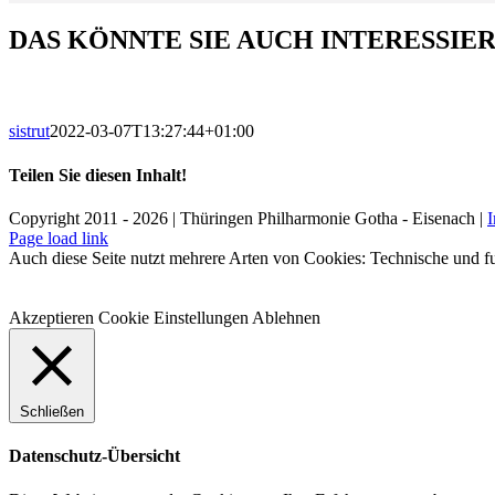
DAS KÖNNTE SIE AUCH INTERESSIE
sistrut
2022-03-07T13:27:44+01:00
Teilen Sie diesen Inhalt!
Facebook
X
LinkedIn
E-
Copyright 2011 - 2026 | Thüringen Philharmonie Gotha - Eisenach |
Mail
Facebook
Instagram
WhatsApp
YouTube
E-
Telefon
Page load link
Mail
Auch diese Seite nutzt mehrere Arten von Cookies: Technische und fu
Akzeptieren
Cookie Einstellungen
Ablehnen
Schließen
Datenschutz-Übersicht