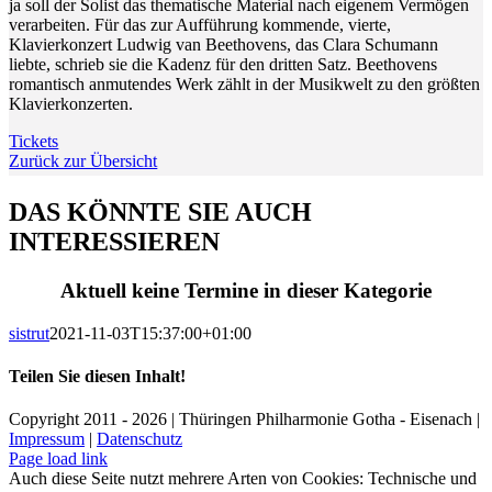
ja soll der Solist das thematische Material nach eigenem Vermögen
verarbeiten. Für das zur Aufführung kommende, vierte,
Klavierkonzert Ludwig van Beethovens, das Clara Schumann
liebte, schrieb sie die Kadenz für den dritten Satz. Beethovens
romantisch anmutendes Werk zählt in der Musikwelt zu den größten
Klavierkonzerten.
Tickets
Zurück zur Übersicht
DAS KÖNNTE SIE AUCH
INTERESSIEREN
Aktuell keine Termine in dieser Kategorie
sistrut
2021-11-03T15:37:00+01:00
Teilen Sie diesen Inhalt!
Facebook
X
LinkedIn
E-
Copyright 2011 - 2026 | Thüringen Philharmonie Gotha - Eisenach |
Mail
Impressum
|
Datenschutz
Facebook
Instagram
WhatsApp
YouTube
E-
Telefon
Page load link
Mail
Auch diese Seite nutzt mehrere Arten von Cookies: Technische und