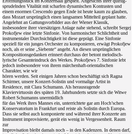
Eröffnungsstück im Konzertsaal gespielt. Angesichts ihrer quirlig-
sprudelnden Vitalität mit scharfen dynamischen Kontrasten und
einem enormen Crescendo gegen Ende ist heute kaum zu glauben,
dass Mozart ursprünglich einen langsamen Mittelteil geplant hatte.
Angelehnt an Gattungsvorbilder aus der Wiener Klassik,
insbesondere ihrer viersätzigen Anlage nahe stehend, schreibt Sergej
Prokofjew eine letzte Sinfonie. Von harmonischer Schlichtheit und
instrumentaler Durchsichtigkeit ist diese geprägt. Eine Sinfonie
speziell für ein junges Orchester zu komponieren, erwägt Prokofjew
noch, als er seine „Siebente“ angeht. An diesen ursprünglichen
Kompositionsgedanken erinnert durchaus der betont melodisch-
lyrische Gesamteindruck des Werkes. Prokofjews 7. Sinfonie lebt
jedoch insbesondere von ihrem märchenhaft-orientalischen
Charakter, wie wir
hören werden. Seit einigen Jahren schon beschäftigt sich Ragna
Schirmer, unsere Konzert-Solistin und vormalige Artist in
Residence, mit Clara Schumann. Als herausragende
Klaviervirtuosin des späten 19. Jahrhunderts setzte sich die Witwe
Robert Schumanns unermüdlich
für das Werk ihres Mannes ein, unterrichtete gar am Hoch’schen
Konservatorium in Frankfurt und reiste als Solistin durch Europa.
Dass sie selbst auch komponierte und während ihrer Konzerte am
Instrument improvisierte, gerät ein wenig in Vergessenheit. Raum
zur
Improvisation bleibt damals noch – in den Kadenzen. In denen darf,