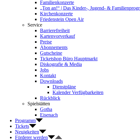
Familienkonzerte
„Ton an!“ | Das Kinder-, Jugend- & Familienpro
Kirchenkonzerte
Friedenstein Open Air
Service
Barrierefreiheit
Kartenvorverkauf
Preise
Abonnements
Gutscheine
Ticketshop Büro Hauptmarkt
Diskografie & Media
Jobs
Kontakt
Downloads
Dienstpläne
Kalender Verfügbarkeiten
Rückblick
Spielstätten
Gotha
Eisenach
Programm
Tickets
Neuigkeiten
Förderer werden