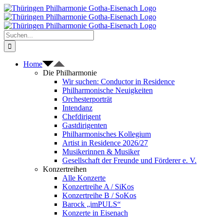
Zum
Inhalt
springen
Suche
nach:
Home
Die Philharmonie
Wir suchen: Conductor in Residence
Philharmonische Neuigkeiten
Orchesterporträt
Intendanz
Chefdirigent
Gastdirigenten
Philharmonisches Kollegium
Artist in Residence 2026/27
Musikerinnen & Musiker
Gesellschaft der Freunde und Förderer e. V.
Konzertreihen
Alle Konzerte
Konzertreihe A / SiKos
Konzertreihe B / SoKos
Barock „imPULS“
Konzerte in Eisenach