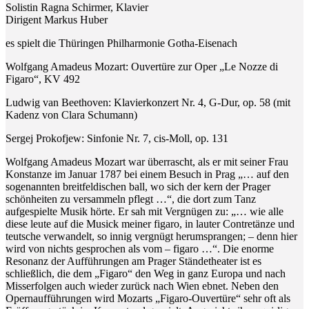
Solistin Ragna Schirmer, Klavier
Dirigent Markus Huber
es spielt die Thüringen Philharmonie Gotha-Eisenach
Wolfgang Amadeus Mozart: Ouvertüre zur Oper „Le Nozze di
Figaro“, KV 492
Ludwig van Beethoven: Klavierkonzert Nr. 4, G-Dur, op. 58 (mit
Kadenz von Clara Schumann)
Sergej Prokofjew: Sinfonie Nr. 7, cis-Moll, op. 131
Wolfgang Amadeus Mozart war überrascht, als er mit seiner Frau
Konstanze im Januar 1787 bei einem Besuch in Prag „… auf den
sogenannten breitfeldischen ball, wo sich der kern der Prager
schönheiten zu versammeln pflegt …“, die dort zum Tanz
aufgespielte Musik hörte. Er sah mit Vergnügen zu: „… wie alle
diese leute auf die Musick meiner figaro, in lauter Contretänze und
teutsche verwandelt, so innig vergnügt herumsprangen; – denn hier
wird von nichts gesprochen als vom – figaro …“. Die enorme
Resonanz der Aufführungen am Prager Ständetheater ist es
schließlich, die dem „Figaro“ den Weg in ganz Europa und nach
Misserfolgen auch wieder zurück nach Wien ebnet. Neben den
Opernaufführungen wird Mozarts „Figaro-Ouvertüre“ sehr oft als