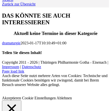
Zurück zur Übersicht
DAS KÖNNTE SIE AUCH
INTERESSIEREN
Aktuell keine Termine in dieser Kategorie
dramaturgie
2023-01-17T10:10:49+01:00
Teilen Sie diesen Inhalt!
Facebook
X
LinkedIn
E-
Copyright 2011 - 2026 | Thüringen Philharmonie Gotha - Eisenach |
Mail
Impressum
|
Datenschutz
Facebook
Instagram
WhatsApp
YouTube
E-
Telefon
Page load link
Mail
Auch diese Seite nutzt mehrere Arten von Cookies: Technische und
funktionale Cookies benötigen wir zwingend, damit bei Ihrem
Besuch unserer Website alles gelingt.
Akzeptieren
Cookie Einstellungen
Ablehnen