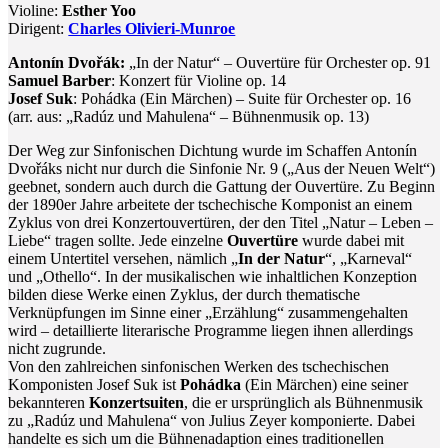
Violine:
Esther Yoo
Dirigent:
Charles Olivieri-Munroe
Antonín Dvořák:
„In der Natur“ – Ouvertüre für Orchester op. 91
Samuel Barber
: Konzert für Violine op. 14
Josef Suk
: Pohádka (Ein Märchen) – Suite für Orchester op. 16
(arr. aus: „Radúz und Mahulena“ – Bühnenmusik op. 13)
Der Weg zur Sinfonischen Dichtung wurde im Schaffen Antonín
Dvořáks nicht nur durch die Sinfonie Nr. 9 („Aus der Neuen Welt“)
geebnet, sondern auch durch die Gattung der Ouvertüre. Zu Beginn
der 1890er Jahre arbeitete der tschechische Komponist an einem
Zyklus von drei Konzertouvertüren, der den Titel „Natur – Leben –
Liebe“ tragen sollte. Jede einzelne
Ouvertüre
wurde dabei mit
einem Untertitel versehen, nämlich „
In der Natur
“, „Karneval“
und „Othello“. In der musikalischen wie inhaltlichen Konzeption
bilden diese Werke einen Zyklus, der durch thematische
Verknüpfungen im Sinne einer „Erzählung“ zusammengehalten
wird – detaillierte literarische Programme liegen ihnen allerdings
nicht zugrunde.
Von den zahlreichen sinfonischen Werken des tschechischen
Komponisten Josef Suk ist
Pohádka
(Ein Märchen) eine seiner
bekannteren
Konzertsuiten
, die er ursprünglich als Bühnenmusik
zu „Radúz und Mahulena“ von Julius Zeyer komponierte. Dabei
handelte es sich um die Bühnenadaption eines traditionellen