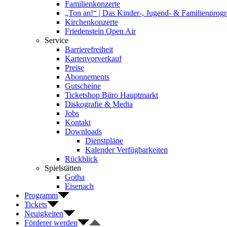
Familienkonzerte
„Ton an!“ | Das Kinder-, Jugend- & Familienpro
Kirchenkonzerte
Friedenstein Open Air
Service
Barrierefreiheit
Kartenvorverkauf
Preise
Abonnements
Gutscheine
Ticketshop Büro Hauptmarkt
Diskografie & Media
Jobs
Kontakt
Downloads
Dienstpläne
Kalender Verfügbarkeiten
Rückblick
Spielstätten
Gotha
Eisenach
Programm
Tickets
Neuigkeiten
Förderer werden