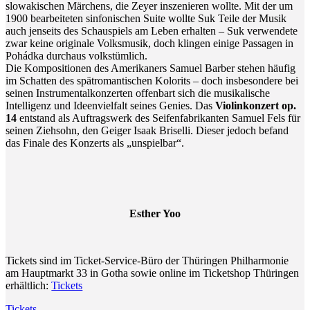
slowakischen Märchens, die Zeyer inszenieren wollte. Mit der um
1900 bearbeiteten sinfonischen Suite wollte Suk Teile der Musik
auch jenseits des Schauspiels am Leben erhalten – Suk verwendete
zwar keine originale Volksmusik, doch klingen einige Passagen in
Pohádka durchaus volkstümlich.
Die Kompositionen des Amerikaners Samuel Barber stehen häufig
im Schatten des spätromantischen Kolorits – doch insbesondere bei
seinen Instrumentalkonzerten offenbart sich die musikalische
Intelligenz und Ideenvielfalt seines Genies. Das
Violinkonzert op.
14
entstand als Auftragswerk des Seifenfabrikanten Samuel Fels für
seinen Ziehsohn, den Geiger Isaak Briselli. Dieser jedoch befand
das Finale des Konzerts als „unspielbar“.
Esther Yoo
Tickets sind im Ticket-Service-Büro der Thüringen Philharmonie
am Hauptmarkt 33 in Gotha sowie online im Ticketshop Thüringen
erhältlich:
Tickets
Tickets