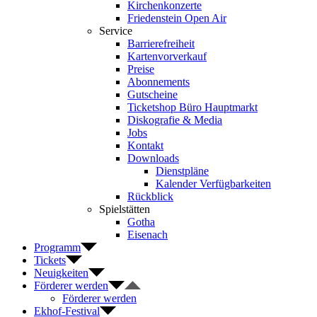
Kirchenkonzerte
Friedenstein Open Air
Service
Barrierefreiheit
Kartenvorverkauf
Preise
Abonnements
Gutscheine
Ticketshop Büro Hauptmarkt
Diskografie & Media
Jobs
Kontakt
Downloads
Dienstpläne
Kalender Verfügbarkeiten
Rückblick
Spielstätten
Gotha
Eisenach
Programm
Tickets
Neuigkeiten
Förderer werden
Förderer werden
Ekhof-Festival