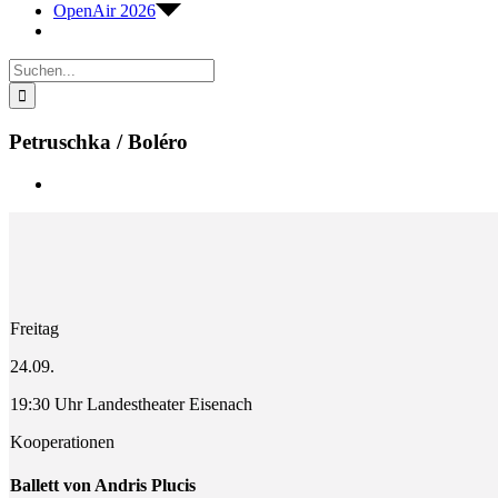
OpenAir 2026
Suche
nach:
Petruschka / Boléro
Zeige
grösseres
Bild
Freitag
24.09.
19:30 Uhr Landestheater Eisenach
Kooperationen
Ballett von Andris Plucis