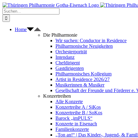
Zum
Inhalt
Suche
springen
nach:
Home
Die Philharmonie
Wir suchen: Conductor in Residence
Philharmonische Neuigkeiten
Orchesterporträt
Intendanz
Chefdirigent
Gastdirigenten
Philharmonisches Kollegium
Artist in Residence 2026/27
Musikerinnen & Musiker
Gesellschaft der Freunde und Förderer e. 
Konzertreihen
Alle Konzerte
Konzertreihe A / SiKos
Konzertreihe B / SoKos
Barock „imPULS“
Konzerte in Eisenach
Familienkonzerte
„Ton an!“ | Das Kinder-, Jugend- & Fami