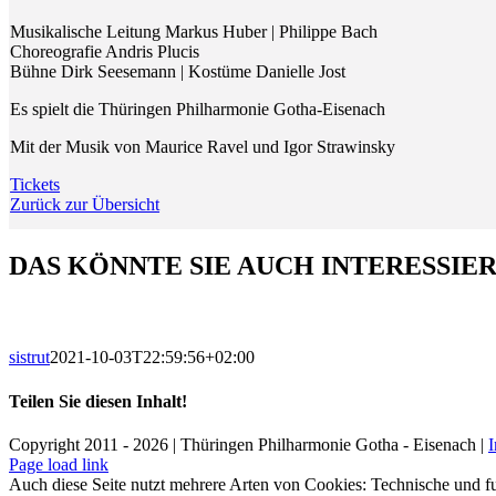
Musikalische Leitung Markus Huber | Philippe Bach
Choreografie Andris Plucis
Bühne Dirk Seesemann | Kostüme Danielle Jost
Es spielt die Thüringen Philharmonie Gotha-Eisenach
Mit der Musik von Maurice Ravel und Igor Strawinsky
Tickets
Zurück zur Übersicht
DAS KÖNNTE SIE AUCH INTERESSIE
sistrut
2021-10-03T22:59:56+02:00
Teilen Sie diesen Inhalt!
Facebook
X
LinkedIn
E-
Copyright 2011 - 2026 | Thüringen Philharmonie Gotha - Eisenach |
Mail
Facebook
Instagram
WhatsApp
YouTube
E-
Telefon
Page load link
Mail
Auch diese Seite nutzt mehrere Arten von Cookies: Technische und fu