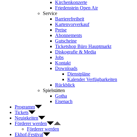
Kirchenkonzerte
Friedenstein Open Air
Service
Barrierefreiheit
Kartenvorverkauf
Preise
Abonnements
Gutscheine
Ticketshop Büro Hauptmarkt
Diskografie & Media
Jobs
Kontakt
Downloads
Dienstpläne
Kalender Verfügbarkeiten
Rückblick
Spielstätten
Gotha
Eisenach
Programm
Tickets
Neuigkeiten
Förderer werden
Förderer werden
Ekhof-Festival