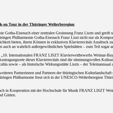
ls on Tour in der Thüringer Welterberegion
nie Gotha-Eisenach einer zentralen Gesinnung Franz Liszts und greift
ringen Philharmonie Gotha-Eisenach Franz Liszt nicht nur als Kompon
chkeit bieten, ihrem Können in exklusiven Klavierrecitals Ausdruck zu
ern auch an wahrlich außergewöhnlichen Spielstätten – zum Teil sogar 
 des „10. Internationalen FRANZ LISZT Klavierwettbewerbs Weimar-Ba
ustragungsorte dieser Klavierrecitals sind die stimmungsvollen Kulissen
 Ruhla sowie – als historische Wirkungsstätte Liszts – der Telemannsaal 
iteren Partnerinnen und Partnern der thüringischen Kulturlandschaft
 Thüringen Philharmonie freut sich in der UNESCO-Welterberegion Thürin
senach in Kooperation mit der Hochschule für Musik FRANZ LISZT Weim
nd Gärten.