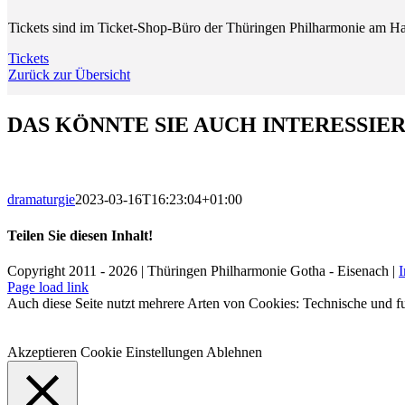
Tickets sind im Ticket-Shop-Büro der Thüringen Philharmonie am Ha
Tickets
Zurück zur Übersicht
DAS KÖNNTE SIE AUCH INTERESSIE
dramaturgie
2023-03-16T16:23:04+01:00
Teilen Sie diesen Inhalt!
Facebook
X
LinkedIn
E-
Copyright 2011 - 2026 | Thüringen Philharmonie Gotha - Eisenach |
Mail
Facebook
Instagram
WhatsApp
YouTube
E-
Telefon
Page load link
Mail
Auch diese Seite nutzt mehrere Arten von Cookies: Technische und fu
Akzeptieren
Cookie Einstellungen
Ablehnen