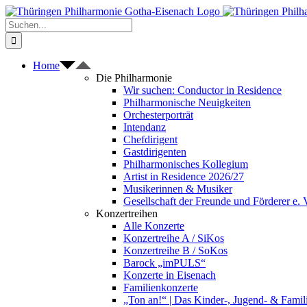
Zum
Inhalt
Suche
springen
nach:
Home
Die Philharmonie
Wir suchen: Conductor in Residence
Philharmonische Neuigkeiten
Orchesterporträt
Intendanz
Chefdirigent
Gastdirigenten
Philharmonisches Kollegium
Artist in Residence 2026/27
Musikerinnen & Musiker
Gesellschaft der Freunde und Förderer e. 
Konzertreihen
Alle Konzerte
Konzertreihe A / SiKos
Konzertreihe B / SoKos
Barock „imPULS“
Konzerte in Eisenach
Familienkonzerte
„Ton an!“ | Das Kinder-, Jugend- & Fami