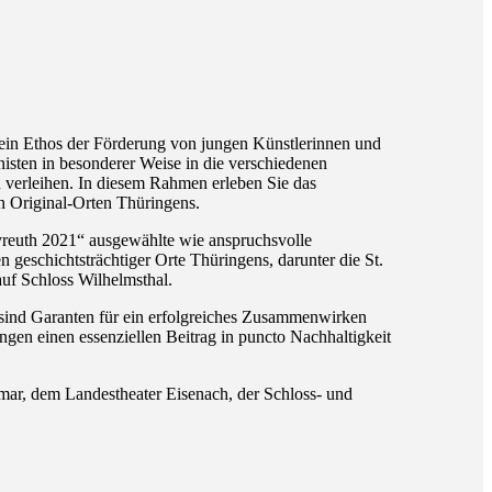
 sein Ethos der Förderung von jungen Künstlerinnen und
isten in besonderer Weise in die verschiedenen
 verleihen. In diesem Rahmen erleben Sie das
an Original-Orten Thüringens.
yreuth 2021“ ausgewählte wie anspruchsvolle
 geschichtsträchtiger Orte Thüringens, darunter die St.
auf Schloss Wilhelmsthal.
 sind Garanten für ein erfolgreiches Zusammenwirken
gen einen essenziellen Beitrag in puncto Nachhaltigkeit
ar, dem Landestheater Eisenach, der Schloss- und