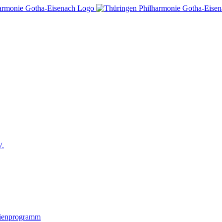
V.
lienprogramm