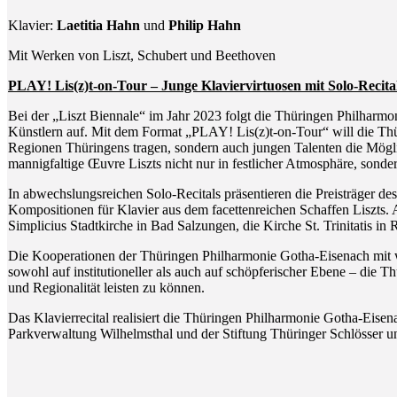
Klavier:
Laetitia Hahn
und
Philip Hahn
Mit Werken von Liszt, Schubert und Beethoven
PLAY! Lis(z)t-on-Tour – Junge Klaviervirtuosen mit Solo-Recita
Bei der „Liszt Biennale“ im Jahr 2023 folgt die Thüringen Philharmo
Künstlern auf. Mit dem Format „PLAY! Lis(z)t-on-Tour“ will die Thü
Regionen Thüringens tragen, sondern auch jungen Talenten die Mögli
mannigfaltige Œuvre Liszts nicht nur in festlicher Atmosphäre, sond
In abwechslungsreichen Solo-Recitals präsentieren die Preisträger
Kompositionen für Klavier aus dem facettenreichen Schaffen Liszts. A
Simplicius Stadtkirche in Bad Salzungen, die Kirche St. Trinitatis in
Die Kooperationen der Thüringen Philharmonie Gotha-Eisenach mit we
sowohl auf institutioneller als auch auf schöpferischer Ebene – die
und Regionalität leisten zu können.
Das Klavierrecital realisiert die Thüringen Philharmonie Gotha-Ei
Parkverwaltung Wilhelmsthal und der Stiftung Thüringer Schlösser u