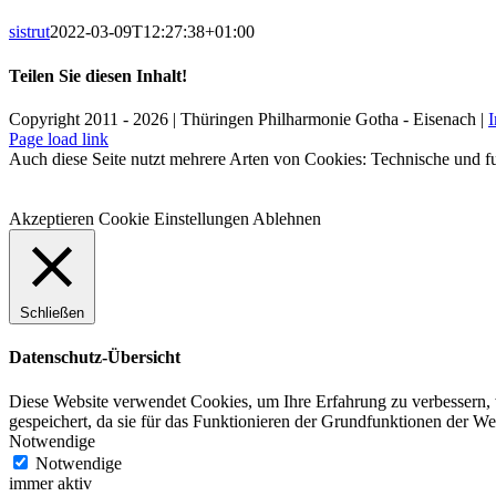
sistrut
2022-03-09T12:27:38+01:00
Teilen Sie diesen Inhalt!
Facebook
X
LinkedIn
E-
Copyright 2011 - 2026 | Thüringen Philharmonie Gotha - Eisenach |
Mail
Facebook
Instagram
WhatsApp
YouTube
E-
Telefon
Page load link
Mail
Auch diese Seite nutzt mehrere Arten von Cookies: Technische und fu
Akzeptieren
Cookie Einstellungen
Ablehnen
Schließen
Datenschutz-Übersicht
Diese Website verwendet Cookies, um Ihre Erfahrung zu verbessern, 
gespeichert, da sie für das Funktionieren der Grundfunktionen der W
Notwendige
Notwendige
immer aktiv