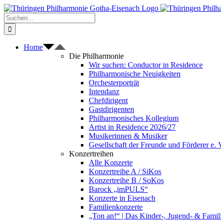
Zum
Inhalt
Suche
springen
nach:
Home
Die Philharmonie
Wir suchen: Conductor in Residence
Philharmonische Neuigkeiten
Orchesterporträt
Intendanz
Chefdirigent
Gastdirigenten
Philharmonisches Kollegium
Artist in Residence 2026/27
Musikerinnen & Musiker
Gesellschaft der Freunde und Förderer e. 
Konzertreihen
Alle Konzerte
Konzertreihe A / SiKos
Konzertreihe B / SoKos
Barock „imPULS“
Konzerte in Eisenach
Familienkonzerte
„Ton an!“ | Das Kinder-, Jugend- & Fami