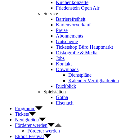
Kirchenkonzerte
Friedenstein Open Air
Service
Barrierefreiheit
Kartenvorverkauf
Preise
Abonnements
Gutscheine
Ticketshop Büro Hauptmarkt
Diskografie & Media
Jobs
Kontakt
Downloads
Dienstpläne
Kalender Verfügbarkeiten
Rückblick
Spielstätten
Gotha
Eisenach
Programm
Tickets
Neuigkeiten
Förderer werden
Förderer werden
Ekhof-Festival