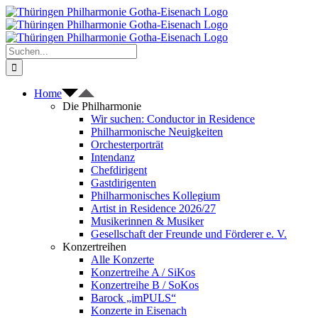
Zum
Inhalt
springen
Suche
nach:
Home
Die Philharmonie
Wir suchen: Conductor in Residence
Philharmonische Neuigkeiten
Orchesterporträt
Intendanz
Chefdirigent
Gastdirigenten
Philharmonisches Kollegium
Artist in Residence 2026/27
Musikerinnen & Musiker
Gesellschaft der Freunde und Förderer e. V.
Konzertreihen
Alle Konzerte
Konzertreihe A / SiKos
Konzertreihe B / SoKos
Barock „imPULS“
Konzerte in Eisenach