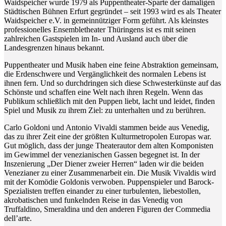
Waidspeicher wurde 1979 als Puppentheater-Sparte der damaligen
Städtischen Bühnen Erfurt gegründet – seit 1993 wird es als Theater
Waidspeicher e.V. in gemeinnütziger Form geführt. Als kleinstes
professionelles Ensembletheater Thüringens ist es mit seinen
zahlreichen Gastspielen im In- und Ausland auch über die
Landesgrenzen hinaus bekannt.
Puppentheater und Musik haben eine feine Abstraktion gemeinsam,
die Erdenschwere und Vergänglichkeit des normalen Lebens ist
ihnen fern. Und so durchdringen sich diese Schwesterkünste auf das
Schönste und schaffen eine Welt nach ihren Regeln. Wenn das
Publikum schließlich mit den Puppen liebt, lacht und leidet, finden
Spiel und Musik zu ihrem Ziel: zu unterhalten und zu berühren.
Carlo Goldoni und Antonio Vivaldi stammen beide aus Venedig,
das zu ihrer Zeit eine der größten Kulturmetropolen Europas war.
Gut möglich, dass der junge Theaterautor dem alten Komponisten
im Gewimmel der venezianischen Gassen begegnet ist. In der
Inszenierung „Der Diener zweier Herren“ laden wir die beiden
Venezianer zu einer Zusammenarbeit ein. Die Musik Vivaldis wird
mit der Komödie Goldonis verwoben. Puppenspieler und Barock-
Spezialisten treffen einander zu einer turbulenten, liebestollen,
akrobatischen und funkelnden Reise in das Venedig von
Truffaldino, Smeraldina und den anderen Figuren der Commedia
dell’arte.