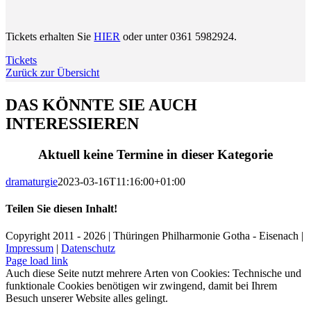
Tickets erhalten Sie
HIER
oder unter 0361 5982924.
Tickets
Zurück zur Übersicht
DAS KÖNNTE SIE AUCH
INTERESSIEREN
Aktuell keine Termine in dieser Kategorie
dramaturgie
2023-03-16T11:16:00+01:00
Teilen Sie diesen Inhalt!
Facebook
X
LinkedIn
E-
Copyright 2011 - 2026 | Thüringen Philharmonie Gotha - Eisenach |
Mail
Impressum
|
Datenschutz
Facebook
Instagram
WhatsApp
YouTube
E-
Telefon
Page load link
Mail
Auch diese Seite nutzt mehrere Arten von Cookies: Technische und
funktionale Cookies benötigen wir zwingend, damit bei Ihrem
Besuch unserer Website alles gelingt.