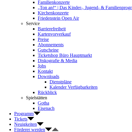
Familienkonzerte
„Ton an!“ | Das Kinder-, Jugend- & Familienpro
Kirchenkonzerte
Friedenstein Open Air
Service
Barrierefreiheit
Kartenvorverkauf
Preise
Abonnements
Gutscheine
Ticketshop Büro Hauptmarkt
Diskografie & Media
Jobs
Kontakt
Downloads
Dienstpläne
Kalender Verfügbarkeiten
Rückblick
Spielstätten
Gotha
Eisenach
Programm
Tickets
Neuigkeiten
Förderer werden