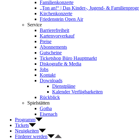
Familienkonzerte
„Ton an!“ | Das Kinder-, Jugend- & Familienpro
Kirchenkonzerte
Friedenstein Open Air
Service
Barrierefreiheit
Kartenvorverkauf
Preise
Abonnements
Gutscheine
Ticketshop Büro Hauptmarkt
Diskografie & Media
Jobs
Kontakt
Downloads
Dienstpläne
Kalender Verfügbarkeiten
Rückblick
Spielstätten
Gotha
Eisenach
Programm
Tickets
Neuigkeiten
Förderer werden