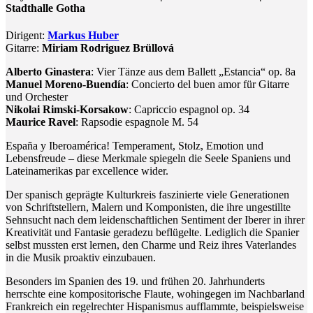
Stadthalle Gotha
Dirigent:
Markus Huber
Gitarre:
Miriam Rodriguez Brüllová
Alberto Ginastera
: Vier Tänze aus dem Ballett „Estancia“ op. 8a
Manuel Moreno-Buendía
: Concierto del buen amor für Gitarre
und Orchester
Nikolai Rimski-Korsakow
: Capriccio espagnol op. 34
Maurice Ravel
: Rapsodie espagnole M. 54
España y Iberoamérica! Temperament, Stolz, Emotion und
Lebensfreude – diese Merkmale spiegeln die Seele Spaniens und
Lateinamerikas par excellence wider.
Der spanisch geprägte Kulturkreis faszinierte viele Generationen
von Schriftstellern, Malern und Komponisten, die ihre ungestillte
Sehnsucht nach dem leidenschaftlichen Sentiment der Iberer in ihrer
Kreativität und Fantasie geradezu beflügelte. Lediglich die Spanier
selbst mussten erst lernen, den Charme und Reiz ihres Vaterlandes
in die Musik proaktiv einzubauen.
Besonders im Spanien des 19. und frühen 20. Jahrhunderts
herrschte eine kompositorische Flaute, wohingegen im Nachbarland
Frankreich ein regelrechter Hispanismus aufflammte, beispielsweise