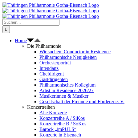
Zum
Inhalt
springen
Suche
nach:
Home
Die Philharmonie
Wir suchen: Conductor in Residence
Philharmonische Neuigkeiten
Orchesterporträt
Intendanz
Chefdirigent
Gastdirigenten
Philharmonisches Kollegium
Artist in Residence 2026/27
Musikerinnen & Musiker
Gesellschaft der Freunde und Förderer e. V.
Konzertreihen
Alle Konzerte
Konzertreihe A / SiKos
Konzertreihe B / SoKos
Barock „imPULS“
Konzerte in Eisenach