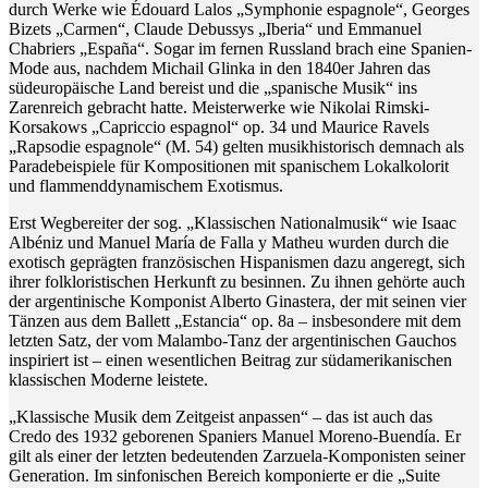
durch Werke wie Édouard Lalos „Symphonie espagnole“, Georges
Bizets „Carmen“, Claude Debussys „Iberia“ und Emmanuel
Chabriers „España“. Sogar im fernen Russland brach eine Spanien-
Mode aus, nachdem Michail Glinka in den 1840er Jahren das
südeuropäische Land bereist und die „spanische Musik“ ins
Zarenreich gebracht hatte. Meisterwerke wie Nikolai Rimski-
Korsakows „Capriccio espagnol“ op. 34 und Maurice Ravels
„Rapsodie espagnole“ (M. 54) gelten musikhistorisch demnach als
Paradebeispiele für Kompositionen mit spanischem Lokalkolorit
und flammenddynamischem Exotismus.
Erst Wegbereiter der sog. „Klassischen Nationalmusik“ wie Isaac
Albéniz und Manuel María de Falla y Matheu wurden durch die
exotisch geprägten französischen Hispanismen dazu angeregt, sich
ihrer folkloristischen Herkunft zu besinnen. Zu ihnen gehörte auch
der argentinische Komponist Alberto Ginastera, der mit seinen vier
Tänzen aus dem Ballett „Estancia“ op. 8a – insbesondere mit dem
letzten Satz, der vom Malambo-Tanz der argentinischen Gauchos
inspiriert ist – einen wesentlichen Beitrag zur südamerikanischen
klassischen Moderne leistete.
„Klassische Musik dem Zeitgeist anpassen“ – das ist auch das
Credo des 1932 geborenen Spaniers Manuel Moreno-Buendía. Er
gilt als einer der letzten bedeutenden Zarzuela-Komponisten seiner
Generation. Im sinfonischen Bereich komponierte er die „Suite