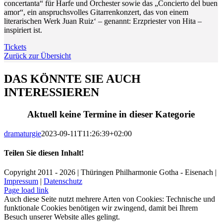
concertanta“ für Harfe und Orchester sowie das „Concierto del buen
amor“, ein anspruchsvolles Gitarrenkonzert, das von einem
literarischen Werk Juan Ruiz‘ – genannt: Erzpriester von Hita –
inspiriert ist.
Tickets
Zurück zur Übersicht
DAS KÖNNTE SIE AUCH
INTERESSIEREN
Aktuell keine Termine in dieser Kategorie
dramaturgie
2023-09-11T11:26:39+02:00
Teilen Sie diesen Inhalt!
Facebook
X
LinkedIn
E-
Copyright 2011 - 2026 | Thüringen Philharmonie Gotha - Eisenach |
Mail
Impressum
|
Datenschutz
Facebook
Instagram
WhatsApp
YouTube
E-
Telefon
Page load link
Mail
Auch diese Seite nutzt mehrere Arten von Cookies: Technische und
funktionale Cookies benötigen wir zwingend, damit bei Ihrem
Besuch unserer Website alles gelingt.