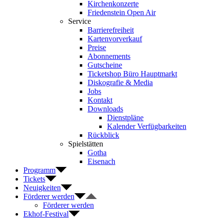
Kirchenkonzerte
Friedenstein Open Air
Service
Barrierefreiheit
Kartenvorverkauf
Preise
Abonnements
Gutscheine
Ticketshop Büro Hauptmarkt
Diskografie & Media
Jobs
Kontakt
Downloads
Dienstpläne
Kalender Verfügbarkeiten
Rückblick
Spielstätten
Gotha
Eisenach
Programm
Tickets
Neuigkeiten
Förderer werden
Förderer werden
Ekhof-Festival