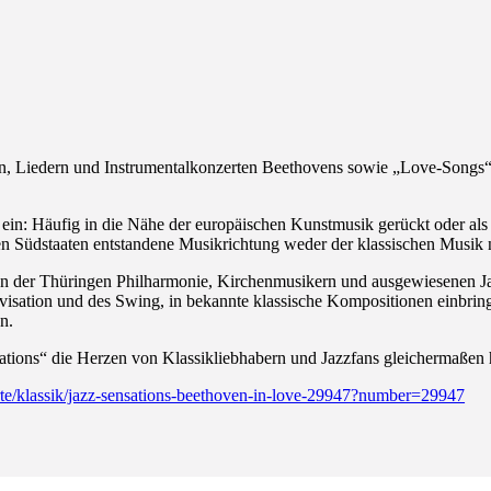
Liedern und Instrumentalkonzerten Beethovens sowie „Love-Songs“ vo
e ein: Häufig in die Nähe der europäischen Kunstmusik gerückt oder a
n Südstaaten entstandene Musikrichtung weder der klassischen Musik 
ten der Thüringen Philharmonie, Kirchenmusikern und ausgewiesenen J
visation und des Swing, in bekannte klassische Kompositionen einbring
n.
nsations“ die Herzen von Klassikliebhabern und Jazzfans gleichermaßen
rte/klassik/jazz-sensations-beethoven-in-love-29947?number=29947