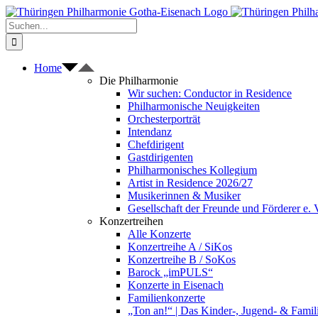
Zum
Inhalt
Suche
springen
nach:
Home
Die Philharmonie
Wir suchen: Conductor in Residence
Philharmonische Neuigkeiten
Orchesterporträt
Intendanz
Chefdirigent
Gastdirigenten
Philharmonisches Kollegium
Artist in Residence 2026/27
Musikerinnen & Musiker
Gesellschaft der Freunde und Förderer e. 
Konzertreihen
Alle Konzerte
Konzertreihe A / SiKos
Konzertreihe B / SoKos
Barock „imPULS“
Konzerte in Eisenach
Familienkonzerte
„Ton an!“ | Das Kinder-, Jugend- & Fami