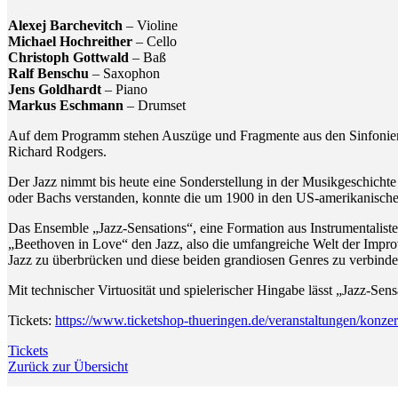
Alexej Barchevitch
– Violine
Michael Hochreither
– Cello
Christoph Gottwald
– Baß
Ralf Benschu
– Saxophon
Jens Goldhardt
– Piano
Markus Eschmann
– Drumset
Auf dem Programm stehen Auszüge und Fragmente aus den Sinfonien, 
Richard Rodgers.
Der Jazz nimmt bis heute eine Sonderstellung in der Musikgeschicht
oder Bachs verstanden, konnte die um 1900 in den US-amerikanische
Das Ensemble „Jazz-Sensations“, eine Formation aus Instrumentalis
„Beethoven in Love“ den Jazz, also die umfangreiche Welt der Impro
Jazz zu überbrücken und diese beiden grandiosen Genres zu verbinde
Mit technischer Virtuosität und spielerischer Hingabe lässt „Jazz-Se
Tickets:
https://www.ticketshop-thueringen.de/veranstaltungen/konze
Tickets
Zurück zur Übersicht