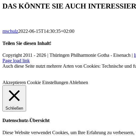
DAS KÖNNTE SIE AUCH INTERESSIE
mschulz
2022-06-15T14:30:35+02:00
Teilen Sie diesen Inhalt!
Facebook
X
LinkedIn
E-
Copyright 2011 - 2026 | Thüringen Philharmonie Gotha - Eisenach |
Mail
Facebook
Instagram
WhatsApp
YouTube
E-
Telefon
Page load link
Mail
Auch diese Seite nutzt mehrere Arten von Cookies: Technische und fu
Akzeptieren
Cookie Einstellungen
Ablehnen
Schließen
Datenschutz-Übersicht
Diese Website verwendet Cookies, um Ihre Erfahrung zu verbessern, 