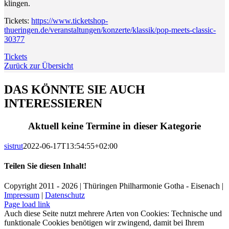
klingen.
Tickets:
https://www.ticketshop-
thueringen.de/veranstaltungen/konzerte/klassik/pop-meets-classic-
30377
Tickets
Zurück zur Übersicht
DAS KÖNNTE SIE AUCH
INTERESSIEREN
Aktuell keine Termine in dieser Kategorie
sistrut
2022-06-17T13:54:55+02:00
Teilen Sie diesen Inhalt!
Facebook
X
LinkedIn
E-
Copyright 2011 - 2026 | Thüringen Philharmonie Gotha - Eisenach |
Mail
Impressum
|
Datenschutz
Facebook
Instagram
WhatsApp
YouTube
E-
Telefon
Page load link
Mail
Auch diese Seite nutzt mehrere Arten von Cookies: Technische und
funktionale Cookies benötigen wir zwingend, damit bei Ihrem