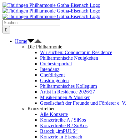
Zum
Inhalt
springen
Suche
nach:
Home
Die Philharmonie
Wir suchen: Conductor in Residence
Philharmonische Neuigkeiten
Orchesterporträt
Intendanz
Chefdirigent
Gastdirigenten
Philharmonisches Kollegium
Artist in Residence 2026/27
Musikerinnen & Musiker
Gesellschaft der Freunde und Förderer e. V.
Konzertreihen
Alle Konzerte
Konzertreihe A / SiKos
Konzertreihe B / SoKos
Barock „imPULS“
Konzerte in Eisenach