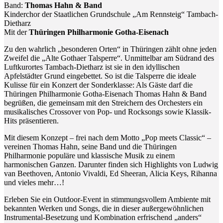
Band:
Thomas Hahn & Band
Kinderchor der Staatlichen Grundschule „Am Rennsteig“ Tambach-
Dietharz
Mit der
Thüringen Philharmonie Gotha-Eisenach
Zu den wahrlich „besonderen Orten“ in Thüringen zählt ohne jeden
Zweifel die „Alte Gothaer Talsperre“. Unmittelbar am Südrand des
Luftkurortes Tambach-Dietharz ist sie in den idyllischen
Apfelstädter Grund eingebettet. So ist die Talsperre die ideale
Kulisse für ein Konzert der Sonderklasse: Als Gäste darf die
Thüringen Philharmonie Gotha-Eisenach Thomas Hahn & Band
begrüßen, die gemeinsam mit den Streichern des Orchesters ein
musikalisches Crossover von Pop- und Rocksongs sowie Klassik-
Hits präsentieren.
Mit diesem Konzept – frei nach dem Motto „Pop meets Classic“ –
vereinen Thomas Hahn, seine Band und die Thüringen
Philharmonie populäre und klassische Musik zu einem
harmonischen Ganzen. Darunter finden sich Highlights von Ludwig
van Beethoven, Antonio Vivaldi, Ed Sheeran, Alicia Keys, Rihanna
und vieles mehr…!
Erleben Sie ein Outdoor-Event in stimmungsvollem Ambiente mit
bekannten Werken und Songs, die in dieser außergewöhnlichen
Instrumental-Besetzung und Kombination erfrischend „anders“