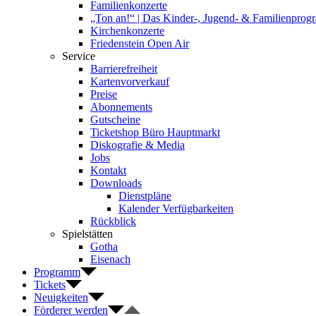
Familienkonzerte
„Ton an!“ | Das Kinder-, Jugend- & Familienpro
Kirchenkonzerte
Friedenstein Open Air
Service
Barrierefreiheit
Kartenvorverkauf
Preise
Abonnements
Gutscheine
Ticketshop Büro Hauptmarkt
Diskografie & Media
Jobs
Kontakt
Downloads
Dienstpläne
Kalender Verfügbarkeiten
Rückblick
Spielstätten
Gotha
Eisenach
Programm
Tickets
Neuigkeiten
Förderer werden