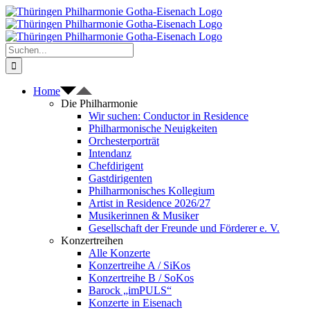
Zum
Inhalt
springen
Suche
nach:
Home
Die Philharmonie
Wir suchen: Conductor in Residence
Philharmonische Neuigkeiten
Orchesterporträt
Intendanz
Chefdirigent
Gastdirigenten
Philharmonisches Kollegium
Artist in Residence 2026/27
Musikerinnen & Musiker
Gesellschaft der Freunde und Förderer e. V.
Konzertreihen
Alle Konzerte
Konzertreihe A / SiKos
Konzertreihe B / SoKos
Barock „imPULS“
Konzerte in Eisenach