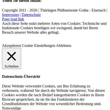
Teilen Sie diesen Inhalt!
Facebook
X
LinkedIn
E-
Copyright 2011 - 2026 | Thüringen Philharmonie Gotha - Eisenach |
Mail
Impressum
|
Datenschutz
Facebook
Instagram
WhatsApp
YouTube
E-
Telefon
Page load link
Mail
Auch diese Seite nutzt mehrere Arten von Cookies: Technische und
funktionale Cookies benötigen wir zwingend, damit bei Ihrem
Besuch unserer Website alles gelingt.
Akzeptieren
Cookie Einstellungen
Ablehnen
Schließen
Datenschutz-Übersicht
Diese Website verwendet Cookies, um Ihre Erfahrung zu
verbessern, während Sie durch die Website navigieren. Von diesen
Cookies werden die nach Bedarf kategorisierten Cookies in Ihrem
Browser gespeichert, da sie für das Funktionieren der
Grundfunktionen der Website von wesentlicher Bedeutung sind.
Notwendige