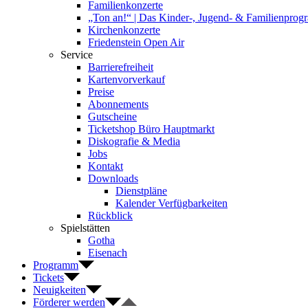
Familienkonzerte
„Ton an!“ | Das Kinder-, Jugend- & Familienpro
Kirchenkonzerte
Friedenstein Open Air
Service
Barrierefreiheit
Kartenvorverkauf
Preise
Abonnements
Gutscheine
Ticketshop Büro Hauptmarkt
Diskografie & Media
Jobs
Kontakt
Downloads
Dienstpläne
Kalender Verfügbarkeiten
Rückblick
Spielstätten
Gotha
Eisenach
Programm
Tickets
Neuigkeiten
Förderer werden