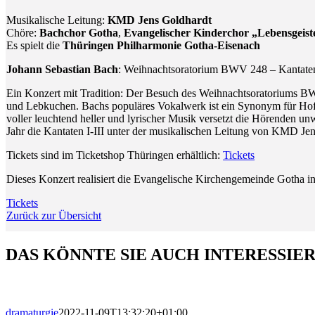
Musikalische Leitung:
KMD Jens Goldhardt
Chöre:
Bachchor Gotha
,
Evangelischer Kinderchor „Lebensgeist
Es spielt die
Thüringen Philharmonie Gotha-Eisenach
Johann Sebastian Bach
: Weihnachtsoratorium BWV 248 – Kantaten 
Ein Konzert mit Tradition: Der Besuch des Weihnachtsoratoriums B
und Lebkuchen. Bachs populäres Vokalwerk ist ein Synonym für Hoff
voller leuchtend heller und lyrischer Musik versetzt die Hörenden u
Jahr die Kantaten I-III unter der musikalischen Leitung von KMD Je
Tickets sind im Ticketshop Thüringen erhältlich:
Tickets
Dieses Konzert realisiert die Evangelische Kirchengemeinde Gotha 
Tickets
Zurück zur Übersicht
DAS KÖNNTE SIE AUCH INTERESSIE
dramaturgie
2022-11-09T13:32:20+01:00