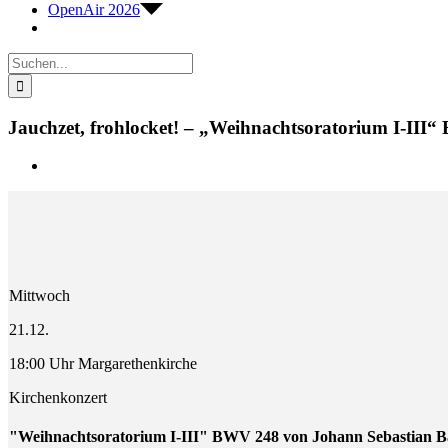
OpenAir 2026
Suche
nach:
Jauchzet, frohlocket! – „Weihnachtsoratorium I-II
Zeige
grösseres
Bild
Mittwoch
21.12.
18:00 Uhr Margarethenkirche
Kirchenkonzert
"Weihnachtsoratorium I-III" BWV 248 von Johann Sebastian B