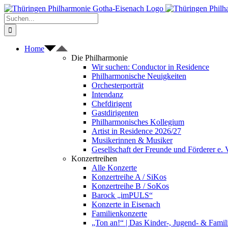
Zum
Inhalt
Suche
springen
nach:
Home
Die Philharmonie
Wir suchen: Conductor in Residence
Philharmonische Neuigkeiten
Orchesterporträt
Intendanz
Chefdirigent
Gastdirigenten
Philharmonisches Kollegium
Artist in Residence 2026/27
Musikerinnen & Musiker
Gesellschaft der Freunde und Förderer e. 
Konzertreihen
Alle Konzerte
Konzertreihe A / SiKos
Konzertreihe B / SoKos
Barock „imPULS“
Konzerte in Eisenach
Familienkonzerte
„Ton an!“ | Das Kinder-, Jugend- & Fami