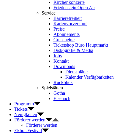
Kirchenkonzerte
Friedenstein Open Air
Service
Barrierefreiheit
Kartenvorverkauf
Preise
Abonnements
Gutscheine
Ticketshop Büro Hauptmarkt
Diskografie & Media
Jobs
Kontakt
Downloads
Dienstpläne
Kalender Verfügbarkeiten
Rückblick
Spielstätten
Gotha
Eisenach
Programm
Tickets
Neuigkeiten
Förderer werden
Förderer werden
Ekhof-Festival