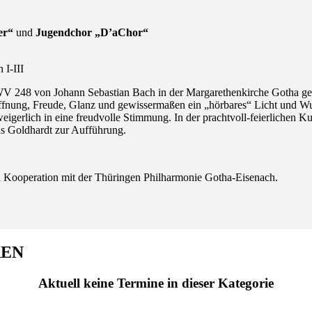
er“
und
Jugendchor „D’aChor“
I-III
WV 248 von Johann Sebastian Bach in der Margarethenkirche Gotha geh
nung, Freude, Glanz und gewissermaßen ein „hörbares“ Licht und Wund
nweigerlich in eine freudvolle Stimmung. In der prachtvoll-feierlichen
ns Goldhardt zur Aufführung.
in Kooperation mit der Thüringen Philharmonie Gotha-Eisenach.
REN
Aktuell keine Termine in dieser Kategorie