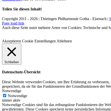
Teilen Sie diesen Inhalt!
Facebook
X
LinkedIn
E-
Copyright 2011 - 2026 | Thüringen Philharmonie Gotha - Eisenach |
Mail
Facebook
Instagram
WhatsApp
YouTube
E-
Telefon
Page load link
Mail
Auch diese Seite nutzt mehrere Arten von Cookies: Technische und fu
Akzeptieren
Cookie Einstellungen
Ablehnen
Schließen
Datenschutz-Übersicht
Diese Website verwendet Cookies, um Ihre Erfahrung zu verbessern, 
gespeichert, da sie für das Funktionieren der Grundfunktionen der W
Notwendige
Notwendige
immer aktiv
Notwendige Cookies sind für das reibungslose Funktionieren der Web
gewährleisten. Diese Cookies speichern keine persönlichen Informati