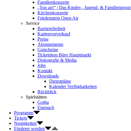
Familienkonzerte
„Ton an!“ | Das Kinder-, Jugend- & Familienpro
Kirchenkonzerte
Friedenstein Open Air
Service
Barrierefreiheit
Kartenvorverkauf
Preise
Abonnements
Gutscheine
Ticketshop Büro Hauptmarkt
Diskografie & Media
Jobs
Kontakt
Downloads
Dienstpläne
Kalender Verfügbarkeiten
Rückblick
Spielstätten
Gotha
Eisenach
Programm
Tickets
Neuigkeiten
Förderer werden