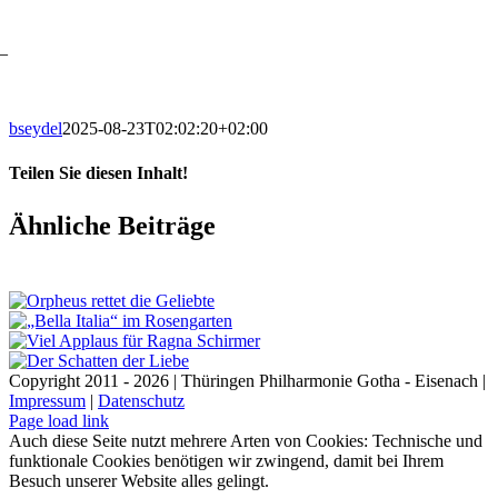
–
bseydel
2025-08-23T02:02:20+02:00
Teilen Sie diesen Inhalt!
Facebook
X
LinkedIn
E-
Ähnliche Beiträge
Mail
Copyright 2011 - 2026 | Thüringen Philharmonie Gotha - Eisenach |
Impressum
|
Datenschutz
Facebook
Instagram
WhatsApp
YouTube
E-
Telefon
Page load link
Mail
Auch diese Seite nutzt mehrere Arten von Cookies: Technische und
funktionale Cookies benötigen wir zwingend, damit bei Ihrem
Besuch unserer Website alles gelingt.