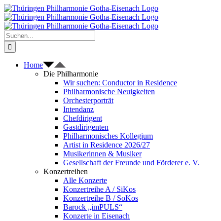
Zum
Inhalt
springen
Suche
nach:
Home
Die Philharmonie
Wir suchen: Conductor in Residence
Philharmonische Neuigkeiten
Orchesterporträt
Intendanz
Chefdirigent
Gastdirigenten
Philharmonisches Kollegium
Artist in Residence 2026/27
Musikerinnen & Musiker
Gesellschaft der Freunde und Förderer e. V.
Konzertreihen
Alle Konzerte
Konzertreihe A / SiKos
Konzertreihe B / SoKos
Barock „imPULS“
Konzerte in Eisenach