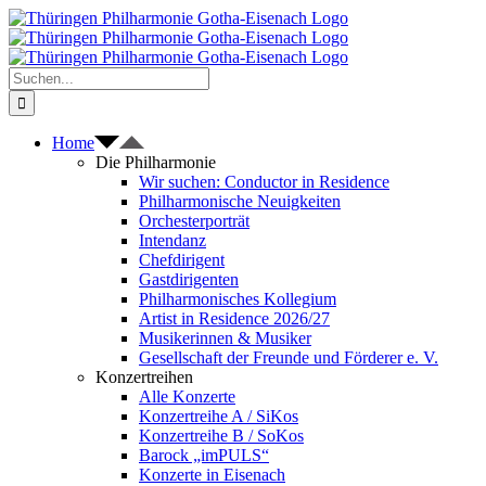
Zum
Inhalt
springen
Suche
nach:
Home
Die Philharmonie
Wir suchen: Conductor in Residence
Philharmonische Neuigkeiten
Orchesterporträt
Intendanz
Chefdirigent
Gastdirigenten
Philharmonisches Kollegium
Artist in Residence 2026/27
Musikerinnen & Musiker
Gesellschaft der Freunde und Förderer e. V.
Konzertreihen
Alle Konzerte
Konzertreihe A / SiKos
Konzertreihe B / SoKos
Barock „imPULS“
Konzerte in Eisenach