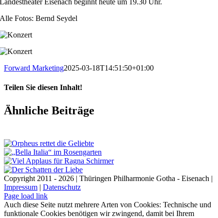
Landestheater Eisenach beginnt heute um 19.30 Uhr.
Alle Fotos: Bernd Seydel
Forward Marketing
2025-03-18T14:51:50+01:00
Teilen Sie diesen Inhalt!
Facebook
X
LinkedIn
E-
Ähnliche Beiträge
Mail
Copyright 2011 - 2026 | Thüringen Philharmonie Gotha - Eisenach |
Impressum
|
Datenschutz
Facebook
Instagram
WhatsApp
YouTube
E-
Telefon
Page load link
Mail
Auch diese Seite nutzt mehrere Arten von Cookies: Technische und
funktionale Cookies benötigen wir zwingend, damit bei Ihrem