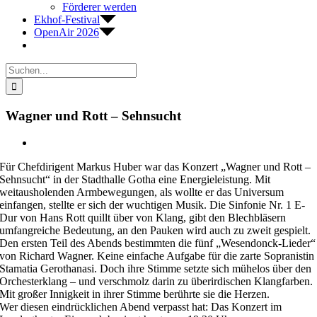
Förderer werden
Ekhof-Festival
OpenAir 2026
Suche
nach:
Wagner und Rott – Sehnsucht
Zeige
grösseres
Für Chefdirigent Markus Huber war das Konzert „Wagner und Rott –
Bild
Sehnsucht“ in der Stadthalle Gotha eine Energieleistung. Mit
weitausholenden Armbewegungen, als wollte er das Universum
einfangen, stellte er sich der wuchtigen Musik. Die Sinfonie Nr. 1 E-
Dur von Hans Rott quillt über von Klang, gibt den Blechbläsern
umfangreiche Bedeutung, an den Pauken wird auch zu zweit gespielt.
Den ersten Teil des Abends bestimmten die fünf „Wesendonck-Lieder“
von Richard Wagner. Keine einfache Aufgabe für die zarte Sopranistin
Stamatia Gerothanasi. Doch ihre Stimme setzte sich mühelos über den
Orchesterklang – und verschmolz darin zu überirdischen Klangfarben.
Mit großer Innigkeit in ihrer Stimme berührte sie die Herzen.
Wer diesen eindrücklichen Abend verpasst hat: Das Konzert im