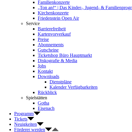
Familienkonzerte
„Ton an!“ | Das Kinder-, Jugend- & Familienpro
Kirchenkonzerte
Friedenstein Open Air
Service
Barrierefreiheit
Kartenvorverkauf
Preise
Abonnements
Gutscheine
Ticketshop Büro Hauptmarkt
Diskografie & Media
Jobs
Kontakt
Downloads
Dienstpläne
Kalender Verfügbarkeiten
Rückblick
Spielstätten
Gotha
Eisenach
Programm
Tickets
Neuigkeiten
Förderer werden